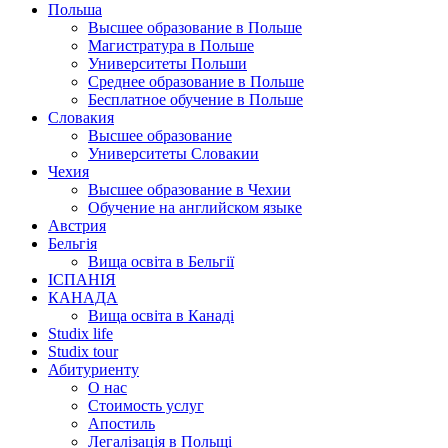
Польша
Высшее образование в Польше
Магистратура в Польше
Университеты Польши
Среднее образование в Польше
Бесплатное обучение в Польше
Словакия
Высшее образование
Университеты Словакии
Чехия
Высшее образование в Чехии
Обучение на английском языке
Австрия
Бельгія
Вища освіта в Бельгії
ІСПАНІЯ
КАНАДА
Вища освіта в Канаді
Studix life
Studix tour
Абитуриенту
О нас
Стоимость услуг
Апостиль
Легалізація в Польщі