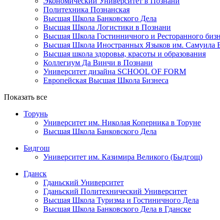
Экономический Университет в Познани
Политехника Познанская
Высшая Школа Банковского Дела
Высшая Школа Логистики в Познани
Высшая Школа Гостинничного и Ресторанного бизн
Высшая Школа Иностранных Языков им. Самуила 
Высшая школа здоровья, красоты и образования
Коллегиум Да Винчи в Познани
Университет дизайна SCHOOL OF FORM
Европейская Высшая Школа Бизнеса
Показать все
Торунь
Университет им. Николая Коперника в Торуне
Высшая Школа Банковского Дела
Бидгош
Университет им. Казимира Великого (Быдгощ)
Гданск
Гданьский Университет
Гданьский Политехнический Университет
Высшая Школа Туризма и Гостиничного Дела
Высшая Школа Банковского Дела в Гданске