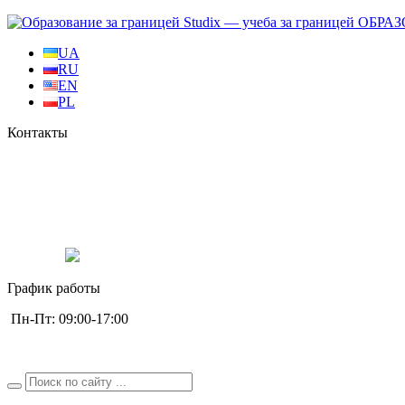
ОБРАЗ
UA
RU
EN
PL
Контакты
+38 0678657704
+38 0994529077
+38 0630772775
Studix.eu
studix_eu
График работы
Пн-Пт: 09:00-17:00
studix.eu@gmail.com