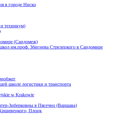
я в городе Ниско
и техникум)
)
домире (Сандомеж)
школ им.проф. Збигнева Стрелецкого в Сандомире
рнобжег
ей школе логистики и транспорта
jskie w Krakowie
атер-Зиберковны в Пясечно (Варшава)
Кршивецкого, Плоцк