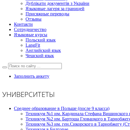
Дублікати документів з України
Языковые лагеря за границей
Присяжные переводы
Отзывы
Контакти
Сотрудничество
Языковые курсы
Польский язык
LangFit
Английский язык
Чешский язык
Заполнить анкету
УНИВЕРСИТЕТЫ
Среднее образование в Польше (после 9 класса)
Техникум №1 им. Кардинала Стефана Вишинского 
Техникум №2 им. Бартоша Гловацкого в Тарнобжег
Техникум №3 им. ген.Сикорского в Тарнобжегу (С
Техникум в Билгорае