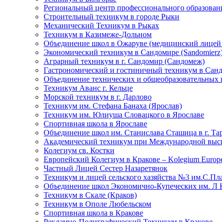
Региональный центр профессионального образовани
Строительный техникум в городе Рыки
Механический Техникум в Рыках
Техникум в Казимеже-Дольном
Объединение школ в Ожаруве (медицинский лицей 
Экономический техникум в Сандомире (Sandomierz
Аграрный техникум в г. Сандомир (Сандомеж)
Гастрономический и гостиничный техникум в Сан
Объединение технических и общеобразовательных 
Техникум Аванс г. Кельце
Морской техникум в г. Дарлово
Техникум им. Стефана Банаха (Ярослав)
Техникум им. Юлиуша Словацкого в Ярославе
Спортивная школа в Ярославе
Объединение школ им. Станислава Сташица в г. Та
Академический техникум при Международной высш
Колегиум св. Костки
Европейский Колегиум в Кракове – Kolegium Europe
Частный Лицей Сестер Назаретянок
Техникум и лицей сельского хазяйства №3 им.С.Пл
Объединение школ Экономично-Купеческих им. Л 
Техникум в Скале (Краков)
Техникум в Ополе Любельском
Спортивная школа в Кракове
Рекламно-Полиграфический Техникум в Кракове