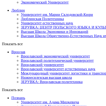
Экономический Университет
Люблин
Университет им. Марии Склодовской-Кюри
Люблинская Политехника
Университет естественных наук
ЗЕРУВКА: ЦЕНТР ПОЛЬСКОГО ЯЗЫКА И КУЛ
Высшая Школа Экономики и Инноваций
Высшая Школа Общественно-Естественных Наук и
Показать все
Вроцлав
Вроцлавский экономический университет
Вроцлавский политехнический университет
Вроцлавский университет
Вроцлавский университет естественных наук
Международный университет логистики и транспор
Нижнесилезская высшая школа
ЗЕРУВКА: Вроцлавская политехника
Показать все
Познань
Университет им. Адама Мицкевича