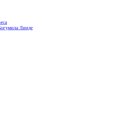
еса
Богумила Линде