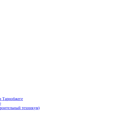
в Тарнобжеге
е
троительный техникум)