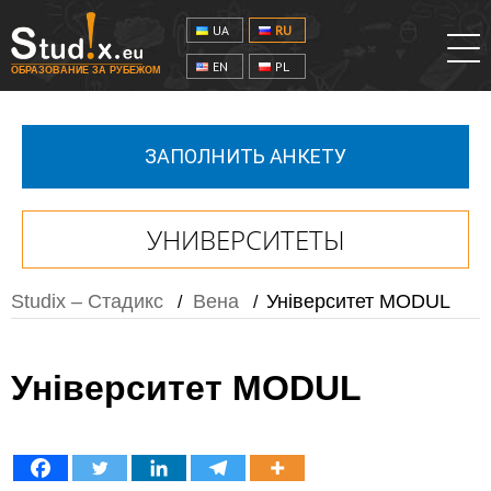
UA
RU
EN
PL
ОБРАЗОВАНИЕ ЗА РУБЕЖОМ
ЗАПОЛНИТЬ АНКЕТУ
УНИВЕРСИТЕТЫ
Studix – Стадикс
Вена
Університет MODUL
/
/
Університет MODUL