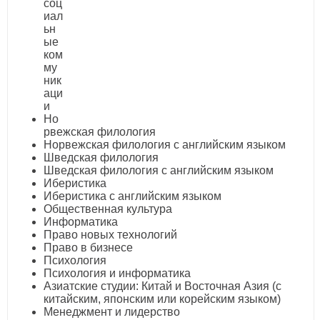
соц
иал
ьн
ые
ком
му
ник
аци
и
Но
рвежская филология
Норвежская филология с английским языком
Шведская филология
Шведская филология с английским языком
Иберистика
Иберистика с английским языком
Общественная культура
Информатика
Право новых технологий
Право в бизнесе
Психология
Психология и информатика
Азиатские студии: Китай и Восточная Азия (с
китайским, японским или корейским языком)
Менеджмент и лидерство