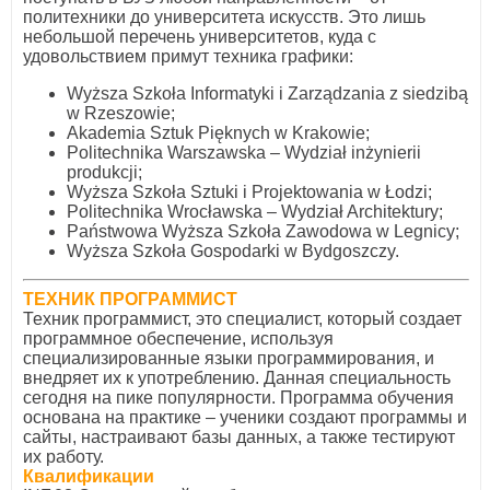
политехники до университета искусств. Это лишь
небольшой перечень университетов, куда с
удовольствием примут техника графики:
Wyższa Szkoła Informatyki i Zarządzania z siedzibą
w Rzeszowie;
Akademia Sztuk Pięknych w Krakowie;
Politechnika Warszawska – Wydział inżynierii
produkcji;
Wyższa Szkoła Sztuki i Projektowania w Łodzi;
Politechnika Wrocławska – Wydział Architektury;
Państwowa Wyższa Szkoła Zawodowa w Legnicy;
Wyższa Szkoła Gospodarki w Bydgoszczy.
ТЕХНИК ПРОГРАММИСТ
Техник программист, это специалист, который создает
программное обеспечение, используя
специализированные языки программирования, и
внедряет их к употреблению. Данная специальность
сегодня на пике популярности. Программа обучения
основана на практике – ученики создают программы и
сайты, настраивают базы данных, а также тестируют
их работу.
Квалификации