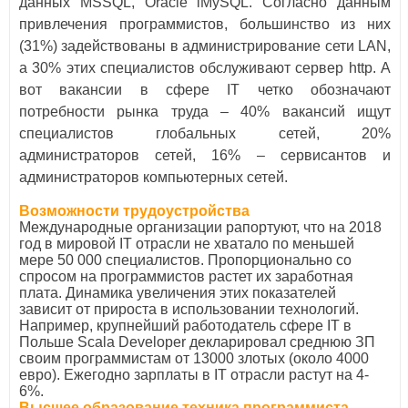
данных MSSQL, Oracle iMySQL. Согласно данным
привлечения программистов, большинство из них
(31%) задействованы в администрирование сети LAN,
а 30% этих специалистов обслуживают сервер http. А
вот вакансии в сфере IТ четко обозначают
потребности рынка труда – 40% вакансий ищут
специалистов глобальных сетей, 20%
администраторов сетей, 16% – сервисантов и
администраторов компьютерных сетей.
Возможности трудоустройства
Международные организации рапортуют, что на 2018
год в мировой IТ отрасли не хватало по меньшей
мере 50 000 специалистов. Пропорционально со
спросом на программистов растет их заработная
плата. Динамика увеличения этих показателей
зависит от прироста в использовании технологий.
Например, крупнейший работодатель сфере IТ в
Польше Scala Developer декларировал среднюю ЗП
своим программистам от 13000 злотых (около 4000
евро). Ежегодно зарплаты в IТ отрасли растут на 4-
6%.
Высшее образование техника программиста