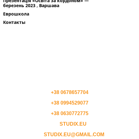
Презентація «Освіта за кордоном» —
березень 2023 , Варшава
Еврошкола
Контакты
ПОЛЬША
СЛОВАЧЧИНА
ЧЕХІЯ
АВСТРИЯ
КОНТАКТЫ
+38 0678657704
+38 0994529077
+38 0630772775
STUDIX.EU
STUDIX.EU@GMAIL.COM