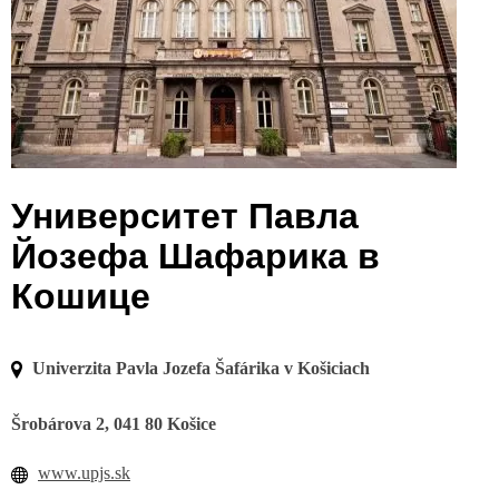
Университет Павла
Йозефа Шафарика в
Кошице
Univerzita Pavla Jozefa Šafárika v Košiciach
Šrobárova 2,
041 80 Košice
www.upjs.sk