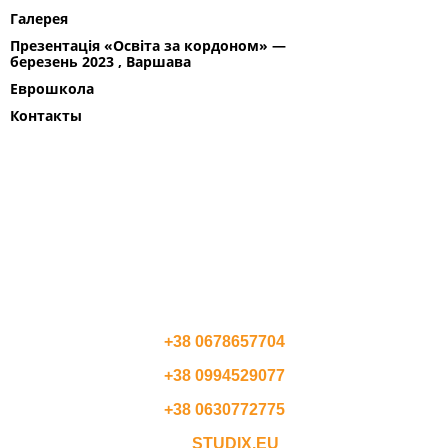
Галерея
Презентація «Освіта за кордоном» —
березень 2023 , Варшава
Еврошкола
Контакты
ПОЛЬША
СЛОВАЧЧИНА
ЧЕХІЯ
АВСТРИЯ
КОНТАКТЫ
+38 0678657704
+38 0994529077
+38 0630772775
STUDIX.EU