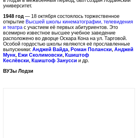
в Лодзи в межвоенный период, был создан Лодзинский
университет.
1948 год
— 18 октября состоялось торжественное
открытие
Высшей школы кинематографии, телевидения
и театра
с участием её первых абитуриентов. Это
всемирно известное высшее учебное заведение
расположено во дворце Оскара Кона на ул. Тарговой.
Особой гордостью школы являются её прославленные
выпускники:
Анджей Вайда
,
Роман Полански
,
Анджей
Мунк
,
Ежи Сколимовски
,
Кшиштоф
Кеслёвски
,
Кшиштоф Занусси
и др.
ВУЗы Лодзи