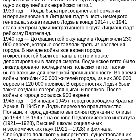
одно из крупнейших еврейских гетто.1
1939 год — Лодзь была присоединена к Германии
и переименована в Литцманштадт в честь немецкого
генерала, захватившего Лодзь в конце 1914 г., с 1941
стала центром административного округа Лицманштадт
рейхсгау Вартеланд.
1940 год — До фашисткой оккупации в Лодзи жили 230
000 евреев, которые составляли треть из населения
города. В начале войны все евреи города
и окрестностей были согнаны в гетто и позже
депортированы в лагеря смерти. Лодзинское гетто было
ликвидировано последним из польских гетто, так как
было важным для немецкой промышленности. Во время
войны погибли 420 000 жителей города, из них 300 000
евреев и 120 000 поляков. В окрестностях Лодзи были
также созданы лагеря для цыган и поляков. После
войны в городе осталось 900 евреев.
1945 год — 18 января 1945 г. город освободила Красная
Армия. В 1945 г. в Лодзь переехало правительство
Польши, и город де-факто выполнял функции столицы
до 1948 г. В 1945 г. на основе Педагогического института
(1921—1928), Высшей школы социальных
и экономических наук (1921—1928) и филиала
Свободного польского университета, существовавших