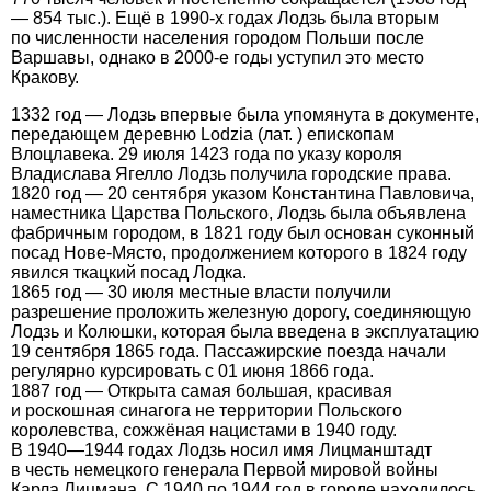
— 854 тыс.). Ещё в 1990-х годах Лодзь была вторым
по численности населения городом Польши после
Варшавы, однако в 2000-е годы уступил это место
Кракову.
1332 год — Лодзь впервые была упомянута в документе,
передающем деревню Lodzia (лат. ) епископам
Влоцлавека. 29 июля 1423 года по указу короля
Владислава Ягелло Лодзь получила городские права.
1820 год — 20 сентября указом Константина Павловича,
наместника Царства Польского, Лодзь была объявлена
фабричным городом, в 1821 году был основан суконный
посад Нове-Място, продолжением которого в 1824 году
явился ткацкий посад Лодка.
1865 год — 30 июля местные власти получили
разрешение проложить железную дорогу, соединяющую
Лодзь и Колюшки, которая была введена в эксплуатацию
19 сентября 1865 года. Пассажирские поезда начали
регулярно курсировать с 01 июня 1866 года.
1887 год — Открыта самая большая, красивая
и роскошная синагога не территории Польского
королевства, сожжёная нацистами в 1940 году.
В 1940—1944 годах Лодзь носил имя Лицманштадт
в честь немецкого генерала Первой мировой войны
Карла Лицмана. С 1940 по 1944 год в городе находилось