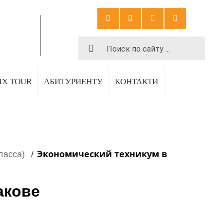
:00
.com
IX TOUR
АБИТУРИЕНТУ
КОНТАКТИ
Экономический техникум в
ласса)
/
акове