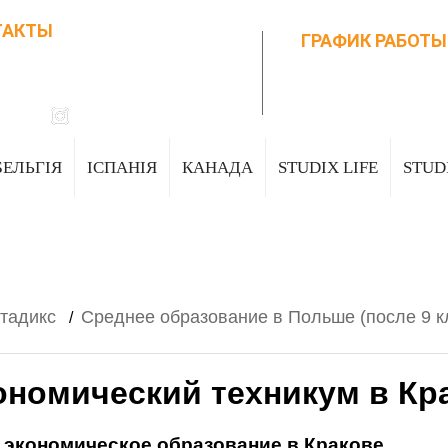
ТАКТЫ
ГРАФИК РАБОТЫ
678657704
Пн-Пт: 09:00-17
994529077
630772775
studix.eu@gmail
udix.eu
studix_eu
БЕЛЬГІЯ
ІСПАНІЯ
КАНАДА
STUDIX LIFE
STUD
Стадикс
Среднее образование в Польше (после 9 к
/
ономический техникум в Кр
 экономическое образование в Кракове