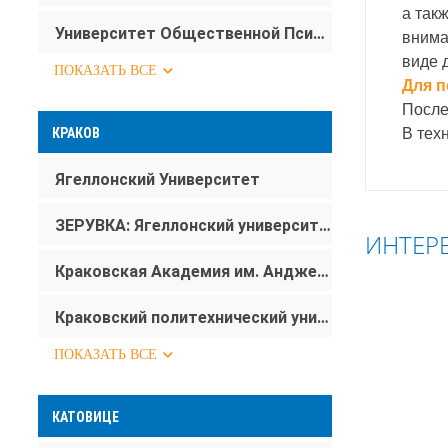
а так
Университет Общественной Психологии (SWPS)
внима
виде 
ПОКАЗАТЬ ВСЕ
Для п
После
В тех
КРАКОВ
Ягеллонский Университет
ЗЕРУВКА: Ягеллонский университет
ИНТЕР
Краковская Академия им. Анджея Фрыча Моджевского
ПОЛЬША
Краковский политехнический университет им. Тадеуша Костюшко
СЛОВАЧ
ПОКАЗАТЬ ВСЕ
ЧЕХІЯ
АВСТРИЯ
КАТОВИЦЕ