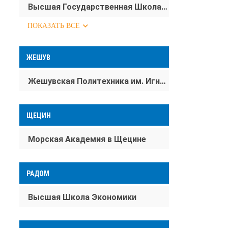
Высшая Государственная Школа Kинематографа, Tелевидения и Tеатра им. Леона Шиллера
ПОКАЗАТЬ ВСЕ
ЖЕШУВ
Жешувская Политехника им. Игнация Лукасевича
ЩЕЦИН
Морская Академия в Щецине
РАДОМ
Высшая Школа Экономики