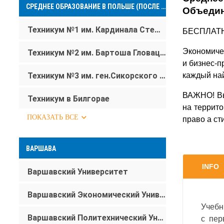
СРЕДНЕЕ ОБРАЗОВАНИЕ В ПОЛЬШЕ (ПОСЛЕ 9 КЛАССА)
Объедин
Техникум №1 им. Кардинала Стефана Вишинского в Тарнобжеге
БЕСПЛАТНО
Экономиче
Техникум №2 им. Бартоша Гловацкого в Тарнобжеге
и бизнес-п
каждый най
Техникум №3 им. ген.Сикорского в Тарнобжегу (Строительный техникум)
ВАЖНО! Вы
Техникум в Билгорае
на террито
ПОКАЗАТЬ ВСЕ
право а с
ВАРШАВА
INFO
Варшавский Университет
Варшавский Экономический Университет SGH
Учебн
Варшавский Политехнический Университет
с пер