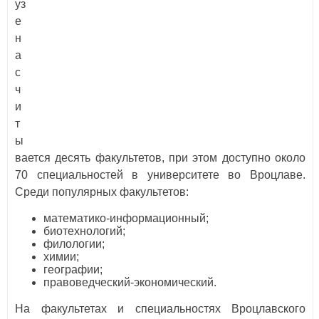
уз
е
н
а
с
ч
и
т
ы
вается десять факультетов, при этом доступно около
70 специальностей в университете во Вроцлаве.
Среди популярных факультетов:
математико-информационный;
биотехнологий;
филологии;
химии;
географии;
правоведческий-экономический.
На факультетах и специальностях Вроцлавского