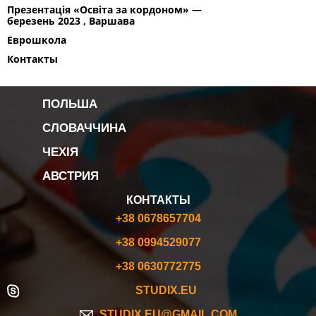
Презентація «Освіта за кордоном» —
березень 2023 , Варшава
Еврошкола
Контакты
ПОЛЬША
СЛОВАЧЧИНА
ЧЕХІЯ
АВСТРИЯ
КОНТАКТЫ
+38 0678657704
+38 0994529077
+38 0630772775
STUDIX.EU
STUDIX.EU@GMAIL.COM