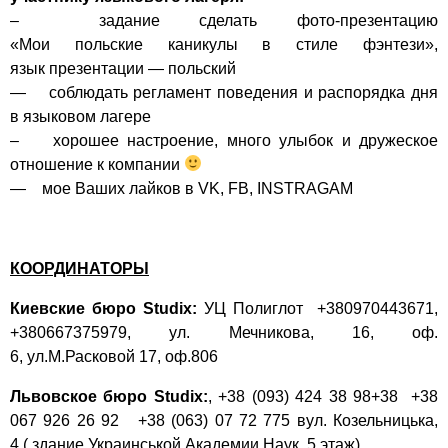
– задание сделать фото-презентацию
«Мои польские каникулы в стиле фэнтези»,
язык презентации — польский
— соблюдать регламент поведения и распорядка дня
в языковом лагере
– хорошее настроение, много улыбок и дружеское
отношение к компании
— мое Ваших лайков в VK, FB, INSTRAGAM
КООРДИНАТОРЫ
Киевские бюро Studix:
УЦ Полиглот +380970443671,
+380667375979, ул. Мечникова, 16, оф.
6, ул.М.Расковой 17, оф.806
Львовское бюро Studix:
, +38 (093) 424 38 98+38 +38
067 926 26 92 +38 (063) 07 72 775 вул. Козельницька,
4 ( здание Украинськой Академии Наук, 5 этаж)