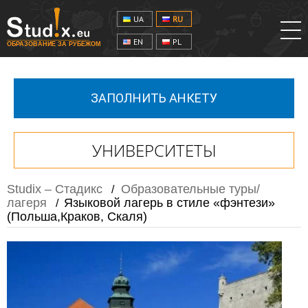
UA
RU
EN
PL
ОБРАЗОВАНИЕ ЗА РУБЕЖОМ
ЗАПОЛНИТЬ АНКЕТУ
УНИВЕРСИТЕТЫ
Studix – Стадикс
Образовательные туры/
/
лагеря
Языковой лагерь в стиле «фэнтези»
/
(Польша,Краков, Скаля)