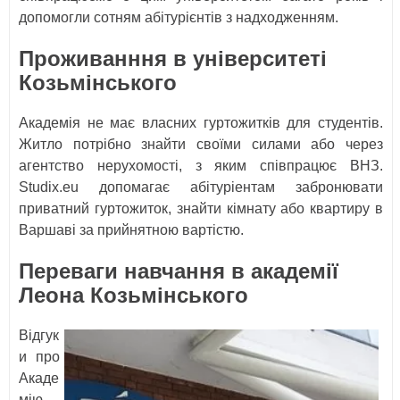
допомогли сотням абітурієнтів з надходженням.
Проживанння в університеті
Козьмінського
Академія не має власних гуртожитків для студентів.
Житло потрібно знайти своїми силами або через
агентство нерухомості, з яким співпрацює ВНЗ.
Studix.eu допомагає абітуріентам забронювати
приватний гуртожиток, знайти кімнату або квартиру в
Варшаві за прийнятною вартістю.
Переваги навчання в академії
Леона Козьмінського
Відгук
и про
Акаде
мію