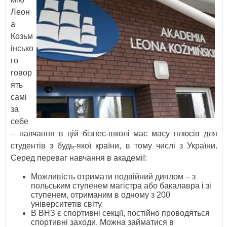
Леон
а
Козьм
інсько
го
говор
ять
самі
за
себе
– навчання в цій бізнес-школі має масу плюсів для
студентів з будь-якої країни, в тому числі з України.
Серед переваг навчання в академії:
Можливість отримати подвійний диплом – з
польським ступенем магістра або бакалавра і зі
ступенем, отриманим в одному з 200
університетів світу.
В ВНЗ є спортивні секції, постійно проводяться
спортивні заходи. Можна займатися в