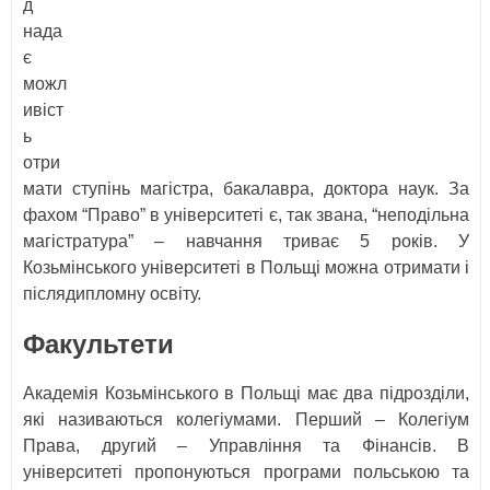
д
нада
є
можл
ивіст
ь
отри
мати ступінь магістра, бакалавра, доктора наук. За
фахом “Право” в університеті є, так звана, “неподільна
магістратура” – навчання триває 5 років. У
Козьмінського університеті в Польщі можна отримати і
післядипломну освіту.
Факультети
Академія Козьмінського в Польщі має два підрозділи,
які називаються колегіумами. Перший – Колегіум
Права, другий – Управління та Фінансів. В
університеті пропонуються програми польською та