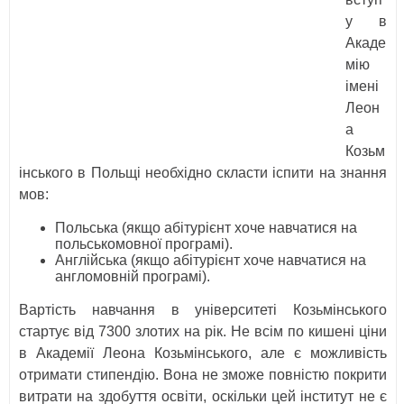
у в
Акаде
мію
імені
Леон
а
Козьм
інського в Польщі необхідно скласти іспити на знання
мов:
Польська (якщо абітурієнт хоче навчатися на
польськомовної програмі).
Англійська (якщо абітурієнт хоче навчатися на
англомовній програмі).
Вартість навчання в університеті Козьмінського
стартує від 7300 злотих на рік. Не всім по кишені ціни
в Академії Леона Козьмінського, але є можливість
отримати стипендію. Вона не зможе повністю покрити
витрати на здобуття освіти, оскільки цей інститут не є