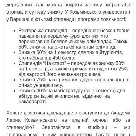
державним. Але можна покрити частину витрат або
отримати суттєву знижку. У Козьмінського університеті
у Варшаві діють такі стипендії і програми лояльності:
Ректорська стипендія – передбачає безкоштовне
навчання на першому курсі для тих, хто
перемагав на Всепольському олімпіадах. Також
50% знижки належить фіналістам олімпіад.
Знижка 50% на 1 семестр для тих абітурієнтів,
хто набрав від 450 балів.
Стипендія “На старт” – передбачає знижку 50%
на 1 семестр, а також отримання студентом 25%
від вартості його навчання грошима.
Знижка 75% на отримання другої спеціальності в
стінах університету.
Знижка 40% на магістратуру (за 1 семестр) для
абітурієнтів, які вчилися на “відмінно” на
бакалавраті.
Хочете дізнатися докладніше, як вступити до Академії
Леона Козьмінського на платній основі або за
стипендією? Звертайтеся в studix.eu – ми
співпрацюємо з цим університетом багато років і