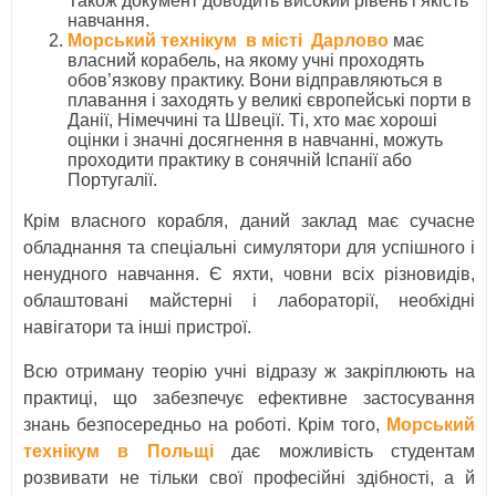
Також документ доводить високий рівень і якість
навчання.
Морський технікум в місті Дарлово
має
власний корабель, на якому учні проходять
обов’язкову практику. Вони відправляються в
плавання і заходять у великі європейські порти в
Данії, Німеччині та Швеції. Ті, хто має хороші
оцінки і значні досягнення в навчанні, можуть
проходити практику в сонячній Іспанії або
Португалії.
Крім власного корабля, даний заклад має сучасне
обладнання та спеціальні симулятори для успішного і
ненудного навчання. Є яхти, човни всіх різновидів,
облаштовані майстерні і лабораторії, необхідні
навігатори та інші пристрої.
Всю отриману теорію учні відразу ж закріплюють на
практиці, що забезпечує ефективне застосування
знань безпосередньо на роботі. Крім того,
Морський
технікум в Польщі
дає можливість студентам
розвивати не тільки свої професійні здібності, а й