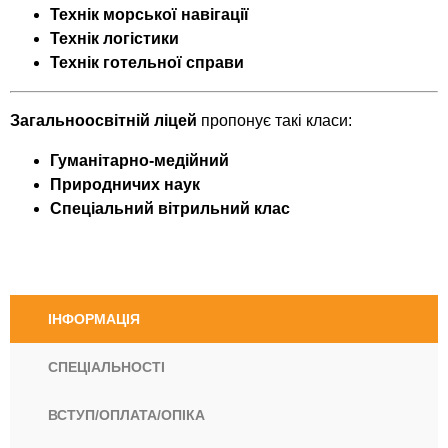
Техн
ік морської навігації
Технік логістики
Технік готельної справи
Загальноосвітній ліцей
пропонує такі класи:
Гуманітарно-медійний
Природничих наук
Спеціальний вітрильний клас
ІНФОРМАЦІЯ
СПЕЦІАЛЬНОСТІ
ВСТУП/ОПЛАТА/ОПІКА