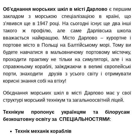
Об’єднання
морських шкіл в місті Дарлово
є першим
закладом з морською спеціалізацією в країні, що
з’явився ще в 1947 році. На сьогодні існує ще два інші
такого ж профілю, але саме Дарлівська школа
вважається найкращою. Місто Дарлово – курортне і
портове місто в Польщі на Балтійському морі. Тому ви
будете навчатися в мальовничому портовому містечку,
проходити практику не тільки на симуляторі, але і на
справжньому кораблі, заїжджаючи в великі європейські
порти, знаходити друзів з усього світу і отримувати
корисні знання собі на втіху!
Обєднання морських шкіл в місті Дарлово має у свої
структурі морський технікум та загальноосвітній ліцей.
Технікум пропонує українцям та білорусам
безкоштовну освіту за
СПЕЦІАЛЬНОСТЯМИ
:
Техн
ік механ
ік корабл
ів