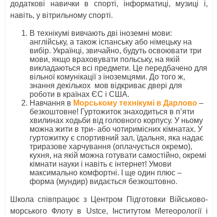
додаткові навички в спорті, інформатиці, музиці і,
навіть, у вітрильному спорті.
В технікумі вивчають дві іноземні мови:
англійську, а також іспанську або німецьку на
вибір. Українці, звичайно, будуть освоювати три
мови, якщо враховувати польську, на якій
викладаються всі предмети. Це передбачено для
вільної комунікації з іноземцями. До того ж,
знання декількох мов відкриває двері для
роботи в країнах ЄС і США.
Навчання в
Морському технікумі в Дарлово
–
безкоштовне! Гуртожиток знаходиться в п’яти
хвилинах ходьби від головного корпусу. У ньому
можна жити в три- або чотиримісних кімнатах. У
гуртожитку є спортивний зал, їдальня, яка надає
триразове харчування (оплачується окремо),
кухня, на якій можна готувати самостійно, окремі
кімнати науки і навіть є інтернет! Умови
максимально комфортні. І ще один плюс –
форма (мундир) видається безкоштовно.
Школа співпрацює з Центром Підготовки Військово-
морського Флоту в Ustce, Інститутом Метеорології і