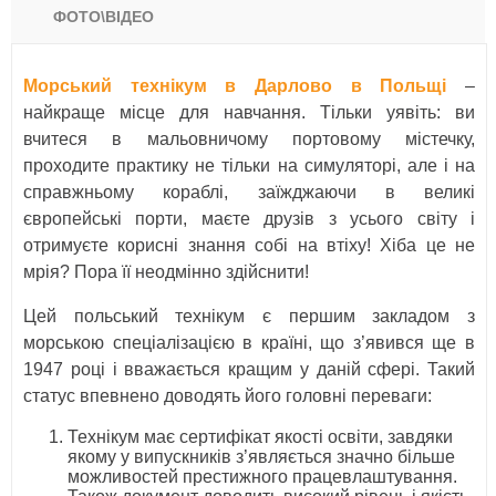
ФОТО\ВІДЕО
Морський технікум в Дарлово в Польщі
–
найкраще місце для навчання. Тільки уявіть: ви
вчитеся в мальовничому портовому містечку,
проходите практику не тільки на симуляторі, але і на
справжньому кораблі, заїжджаючи в великі
європейські порти, маєте друзів з усього світу і
отримуєте корисні знання собі на втіху! Хіба це не
мрія? Пора її неодмінно здійснити!
Цей польський технікум є першим закладом з
морською спеціалізацією в країні, що з’явився ще в
1947 році і вважається кращим у даній сфері. Такий
статус впевнено доводять його головні переваги:
Технікум має сертифікат якості освіти, завдяки
якому у випускників з’являється значно більше
можливостей престижного працевлаштування.