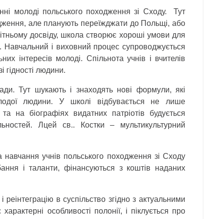
анні молоді польського походження зі Сходу. Тут
дження, але планують переїжджати до Польщі, або
ітньому досвіду, школа створює хороші умови для
в. Навчальний і виховний процес супроводжується
их інтересів молоді. Спільнота учнів і вчителів
і гідності людини.
сади. Тут шукають і знаходять нові формули, які
лодої людини. У школі відбувається не лише
та на біографіях видатних патріотів будується
ьностей. Лцей св.. Костки – мультикультурний
а навчання учнів польського походження зі Сходу
бання і таланти, фінансуються з коштів наданих
реінтеграцію в суспільство згідно з актуальними
характерні особливості полонії, і піклується про