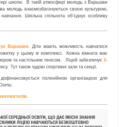
ктері школи. В такій атмосфері молодь з Варшави
цева молодь взаємозбагачуються своєю культурою,
 навчання. Шкільна спільнота об’єднує особливу
трі Варшави
. Діти мають можливість навчатися
ожитку у цьому ж комплексі. Кожна кімната має
ізором та настільним тенісом. Ліцей забезпечує
3-
су. Тут також чудові спортивні зали та секції.
дофінансовується полонійною організацією для
 Domu.
вихователів
.
ОЇ СЕРЕДНЬОЇ ОСВІТИ, ЩО ДАЄ ЯКІСНІ ЗНАННЯ
ПУСКНИКИ ЛІЦЕЮ НАВЧАЮТЬСЯ БЕЗКОШТОВНО