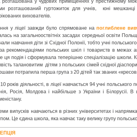
 розташована у чудових приміщеннях у престижному Мокот
ми розташований гуртожиток для учнів, юні мешканці 
фікованих вихователів.
ння у ліцеї завжди було спрямоване на
поглиблене вивч
алась на загальнооствітніх засадах середньої освіти Польщ
али навчання діти зі Східної Полонії, тобто учні польськог
за рекомендаціями польських шкіл і товариств в межах 
е ця подія і сформувала теперішню спеціалізацію школи. 
вість талановитим дітям з польських сімей східної діаспори
ршави потрапила перша група з 20 дітей так званих «кресов
10 років діяльності, в ліцеї навчається 94 учні польського 
нія, Росія, Молдова і найбільше з України і Білорусії. В
меністану.
семи випусків навчаються в різних університетах і напрямк
упом. Це єдина школа, яка навчає таку велику групу польсько
ЕПЦІЯ