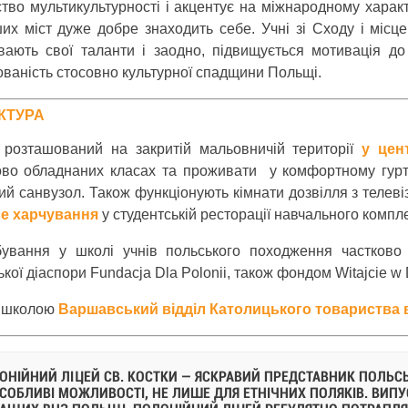
ство мультикультурності і акцентує на міжнародному хара
ших міст дуже добре знаходить себе. Учні зі Сходу і міс
вають свої таланти і заодно, підвищується мотивація до
ованість стосовно культурної спадщини Польщі.
КТУРА
 розташований на закритій мальовничій території
у цен
ово обладнаних класах та проживати у комфортному гурт
ий санвузол. Також функціонують кімнати дозвілля з телев
е харчування
у студентській ресторації навчального комплек
ування у школі учнів польського походження частково 
кої діаспори Fundacja Dla Polonii, також фондом Witajcie w
 школою
Варшавський відділ Католицького товариства 
ОНІЙНИЙ ЛІЦЕЙ СВ. КОСТКИ — ЯСКРАВИЙ ПРЕДСТАВНИК ПОЛЬСЬК
ОСОБЛИВІ МОЖЛИВОСТІ, НЕ ЛИШЕ ДЛЯ ЕТНІЧНИХ ПОЛЯКІВ. ВИ