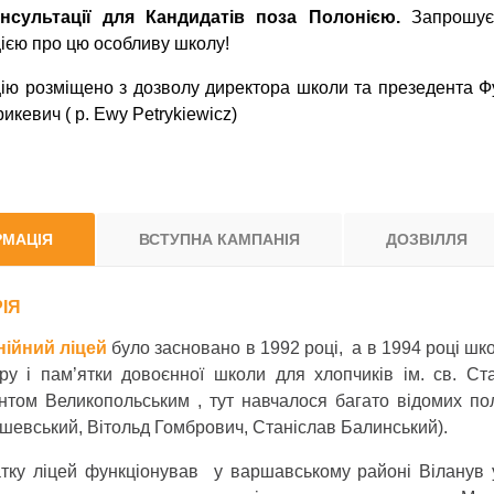
онсультації для Кандидатів поза Полонією.
Запрошує
ією про цю особливу школу!
ію розміщено з дозволу директора школи та презедента Фу
икевич ( p. Ewy Petrykiewicz)
РМАЦІЯ
ВСТУПНА КАМПАНІЯ
ДОЗВІЛЛЯ
РІЯ
ійний ліцей
було засновано в 1992 році, а в 1994 році шко
ру і пам’ятки довоєнної школи для хлопчиків ім. св. Ст
нтом Великопольським , тут навчалося багато відомих п
шевський, Вітольд Гомбрович, Станіслав Балинський).
тку ліцей функціонував у варшавському районі Віланув 