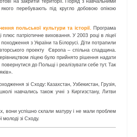
ові на закритій території. Поряд з навчальними
якого перебувають під кругло добовою опікою
ення польської культури та історії.
Програма
і плюс патріотичне виховання. У 2003 році в ліцеї
о походження з України та Білорусі. Діти потрапили
авторського проекту Європа – спільна спадщина.
Керівництвом ліцею було прийнято рішення надати
 повернутися до Польщі і реалізувати себе тут. Так
яків».
походження зі Сходу: Казахстан, Узбекистан, Грузія,
 школі навчались також учні з Киргизстану, Литви
ах, вони успішно склали матуру і не мали проблем
ї молоді зі Сходу.