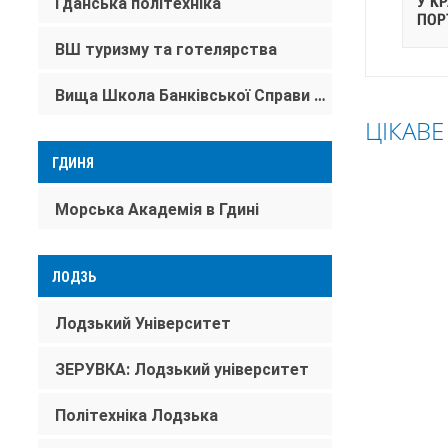
У К
Гданська політехніка
ПОР
ВШ туризму та готелярства
Вища Школа Банківської Справи в Гданську
ЦІКАВЕ
ГДИНЯ
ПОЛЬЩА
Морська Академія в Гдині
СЛОВАЧ
ЧЕХІЯ
ЛОДЗЬ
АВСТРІЯ
Лодзький Університет
ЗЕРУВКА: Лодзький університет
Політехніка Лодзька