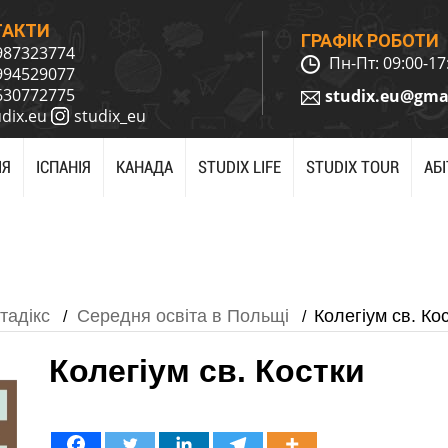
ТАКТИ
ГРАФІК РОБОТИ
987323774
Пн-Пт: 09:00-17
994529077
630772775
studix.eu@gma
udix.eu
studix_eu
ІЯ
ІСПАНІЯ
КАНАДА
STUDIX LIFE
STUDIX TOUR
АБ
тадікс
Середня освіта в Польщі
Колегіум св. Ко
/
/
Колегіум св. Костки