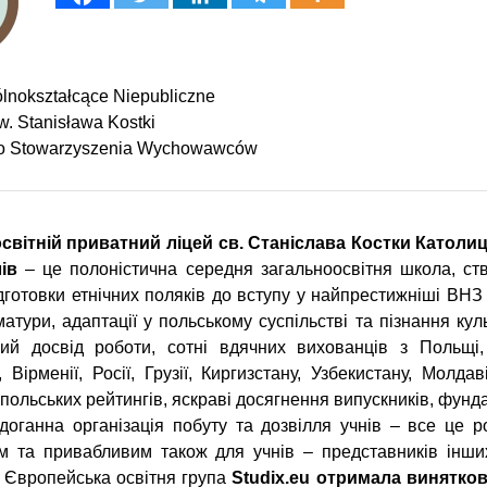
lnokształcące Niepubliczne
. Stanisława Kostki
go Stowarzyszenia Wychowawców
світній приватний ліцей св. Станіслава Костки Католи
ів
– це полоністична середня загальноосвітня школа, ст
дготовки етнічних поляків до вступу у найпрестижніші ВНЗ
матури, адаптації у польському суспільстві та пізнання кул
ний досвід роботи, сотні вдячних вихованців з Польщі, 
, Вірменії, Росії, Грузії, Киргизстану, Узбекистану, Молдав
х польських рейтингів, яскраві досягнення випускників, фун
здоганна організація побуту та дозвілля учнів – все це р
м та привабливим також для учнів – представників інши
 Європейська освітня група
Studix.eu отримала винятко