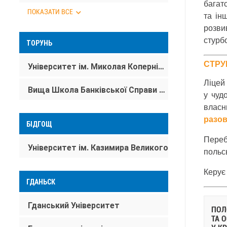
багат
ПОКАЗАТИ ВСЕ
та ін
розви
стурб
ТОРУНЬ
СТРУ
Університет ім. Миколая Коперніка в Торуні
Ліцей
Вища Школа Банківської Справи в Торуні
у чуд
власн
разов
БІДГОЩ
Переб
Університет ім. Казимира Великого
польсь
Керує
ГДАНЬСК
Гданський Університет
ПОЛ
ТА 