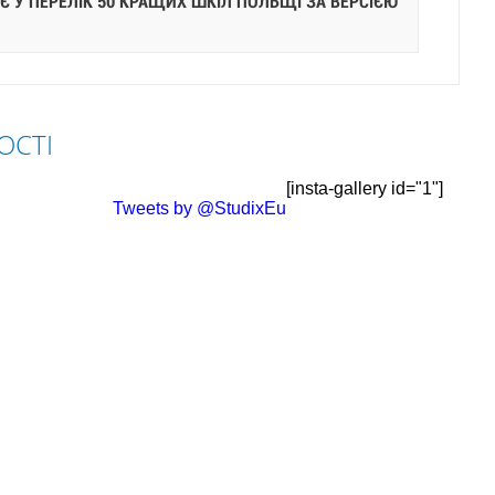
 У ПЕРЕЛІК 50 КРАЩИХ ШКІЛ ПОЛЬЩІ ЗА ВЕРСІЄЮ
ОСТІ
[insta-gallery id="1"]
Tweets by @StudixEu