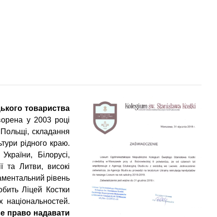
цького товариства
ворена у 2003 році
 Польщі, складання
ьтури рідного краю.
України, Білорусі,
ії та Литви, високі
даментальний рівень
обить Ліцей Костки
х національностей.
ве право надавати