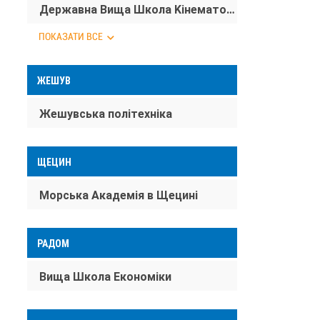
Державна Вища Школа Kінематографії, Tелебачення та Tеатру ім. Леона Шіллера
ПОКАЗАТИ ВСЕ
ЖЕШУВ
Жешувська політехніка
ЩЕЦИН
Морська Академія в Щецині
РАДОМ
Вища Школа Економіки