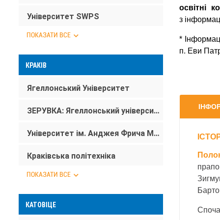
освітні к
Університет SWPS
з інформац
ПОКАЗАТИ ВСЕ
* Інформац
п. Еви Патр
КРАКІВ
Ягеллонський Університет
ІНФО
ЗЕРУВКА: Ягеллонський університет
Університет ім. Анджея Фрича Моджевського в Кракові
ІСТО
Полон
Краківська політехніка
прапо
ПОКАЗАТИ ВСЕ
Зигму
Барто
КАТОВІЦЕ
Споча