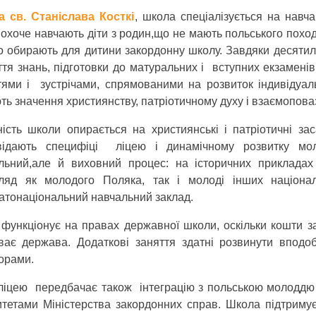
 св. Станіслава Косткі
, школа спеціалізується на навч
 охоче навчають діти з родин,що не мають польського похо
о обирають для дитини закордонну школу. Завдяки десятил
ття знань, підготовки до матуральних і вступних екзамені
тями і зустрічами, спрямованими на розвиток індивідуальн
ть значення християнству, патріотичному духу і взаємоповаз
ність школи опирається на християнські і патріотичні за
відають специфіці ліцею і динамічному розвитку мо
льний,але й виховний процес: на історичних прикладах 
гляд як молодого Поляка, так і молоді інших націонал
гатонаціональний навчальний заклад.
 функціонує на правах державної школи, оскільки кошти з
ває держава. Додаткові заняття здатні розвинути вподо
орами.
ліцею передбачає також інтеграцію з польською молоддю і 
итетами Міністерства закордонних справ. Школа підтримує 