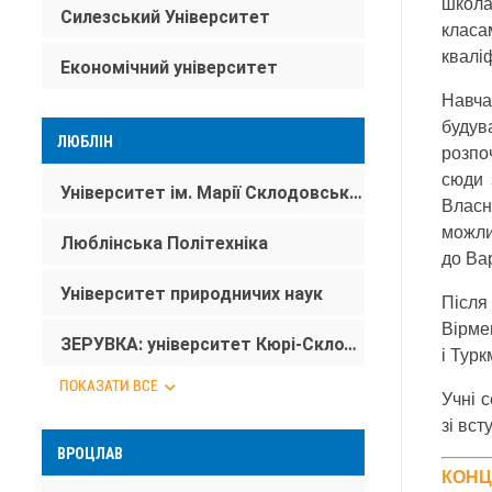
школа
Силезський Університет
класа
квалі
Економічний університет
Навча
будув
ЛЮБЛІН
розпоч
сюди 
Університет ім. Марії Склодовської-Кюрі
Власн
можли
Люблінська Політехніка
до Ва
Університет природничих наук
Після 
Вірме
ЗЕРУВКА: університет Кюрі-Склодовської
і Турк
ПОКАЗАТИ ВСЕ
Учні 
зі вст
ВРОЦЛАВ
КОНЦ