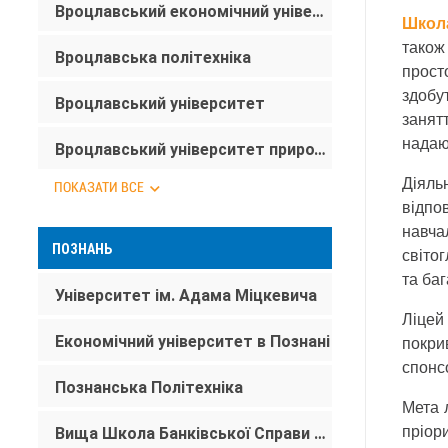
Вроцлавський економічний університет
Школа
також
Вроцлавська політехніка
прост
здобу
Вроцлавський університет
занят
надаю
Вроцлавський університет природничих наук
Діяль
ПОКАЗАТИ ВСЕ
відпо
навча
ПОЗНАНЬ
світо
та ба
Університет ім. Адама Міцкевича
Ліцей
Економічний університет в Познані
покри
спонс
Познанська Політехніка
Мета 
пріор
Вища Школа Банківської Справи в Познані