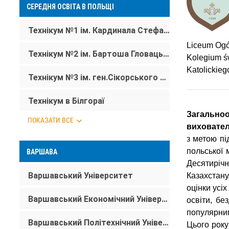
СЕРЕДНЯ ОСВІТА В ПОЛЬЩІ
Технікум №1 ім. Кардинала Стефана Вишинського в Тарнобжегу
Liceum Ogó
Технікум №2 ім. Бартоша Гловацького в Тарнобжегу
Kolegium św
Katolickie
Технікум №3 ім. ген.Сікорського в Тарнобжегу (Ліцей та будівельний технікум)
Технікум в Білгораї
Загальноо
ПОКАЗАТИ ВСЕ
виховател
з метою пі
польської 
ВАРШАВА
Десятиріч
Варшавський Університет
Казахстану
оцінки усі
Варшавський Економічний Університет SGH
освіти, бе
популярни
Варшавський Політехнічний Університет
Цього року