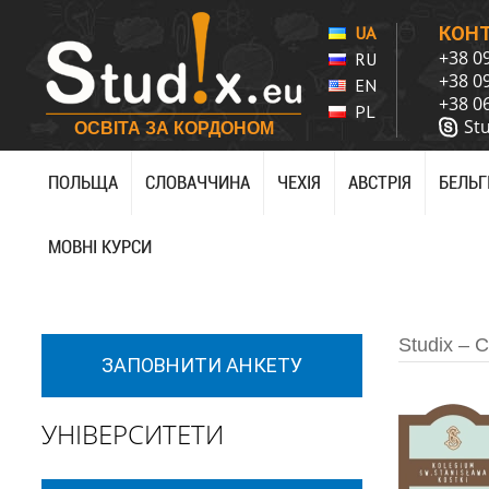
UA
КОН
+38 0
RU
+38 0
EN
+38 0
PL
St
ОСВІТА ЗА КОРДОНОМ
ПОЛЬЩА
СЛОВАЧЧИНА
ЧЕХІЯ
АВСТРІЯ
БЕЛЬГ
МОВНІ КУРСИ
Studix – С
ЗАПОВНИТИ АНКЕТУ
УНІВЕРСИТЕТИ