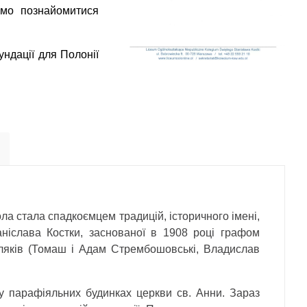
мо познайомитися
ндації для Полонії
ла стала спадкоємцем традицій, історичного імені,
аніслава Костки, заснованої в 1908 році графом
оляків (Томаш і Адам Стрембошовські, Владислав
у парафіяльних будинках церкви св. Анни. Зараз