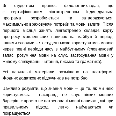
Зі студентом працює філолог-викладач, що
є сертифікованим лінгвотренером. Індивідуальна
програма розробляється та затверджується,
максимально враховуючи потреби та мовні запити. Після
першого місяця занять лінгвотренер складає карту
прогресу мовленнєвих навичок на майбутній період.
Іншими словами – як студент може користуватись мовою
через певні періоди часу в майбутньому (словниковий
запас, розуміння мови на слух, застосування мови у
живому спілкуванні, читання, письмо та граматика).
Усі навчальні матеріали розміщено на платформі.
Жодних додаткових підручників не потрібно.
Важливо розуміти, що знання мови – це те, як ми нею
користуємось. І, насправді не існує ніяких мовних
бар’єрів, є просто не натреновані мовні навички , які при
правильному підході, легко набуваються чи
покращуються.