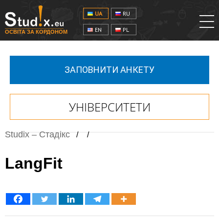
UA
RU
EN
PL
ОСВІТА ЗА КОРДОНОМ
ЗАПОВНИТИ АНКЕТУ
УНІВЕРСИТЕТИ
Studix – Стадікс
/
/
LangFit