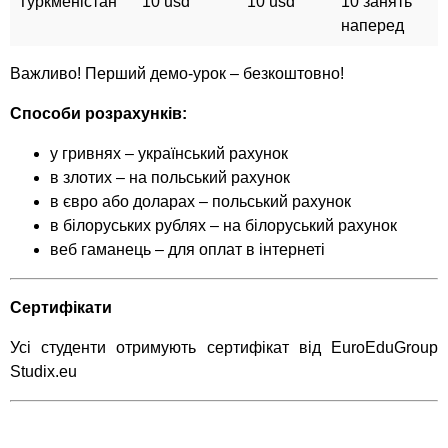
Туркменістан
10 usd
10 usd
10 занять
наперед
Важливо! Перший демо-урок – безкоштовно!
Способи розрахунків:
у гривнях – український рахунок
в злотих – на польський рахунок
в євро або доларах – польський рахунок
в білоруських рублях – на білоруський рахунок
веб гаманець – для оплат в інтернеті
Сертифікати
Усі студенти отримують сертифікат від EuroEduGroup
Studix.eu