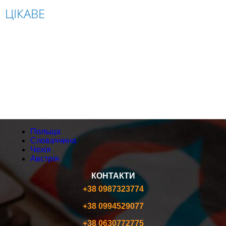
ЦІКАВЕ
ПОЛЬЩА
СЛОВАЧЧИНА
ЧЕХІЯ
АВСТРІЯ
Польща
Словаччина
Чехія
Австрія
КОНТАКТИ
+38 0987323774
+38 0994529077
+38 0630772775