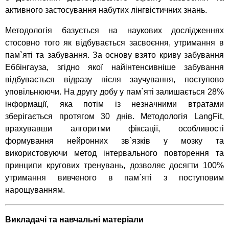
активного застосування набутих лінгвістичних знань.
Методологія базується на наукових дослідженнях
стосовно того як відбувається засвоєння, утримання в
пам`яті та забування. За основу взято криву забування
Еббінгауза, згідно якої найінтенсивніше забування
відбувається відразу після заучування, поступово
уповільнюючи. На другу добу у пам`яті залишається 28%
інформації, яка потім із незначними втратами
зберігається протягом 30 днів. Методологія LangFit,
врахувавши алгоритми фіксації, особливості
формування нейронних зв`язків у мозку та
використовуючи метод інтервального повторення та
принципи кругових тренувань, дозволяє досягти 100%
утримання вивченого в пам`яті з поступовим
нарощуванням.
Викладачі та навчальні матеріали