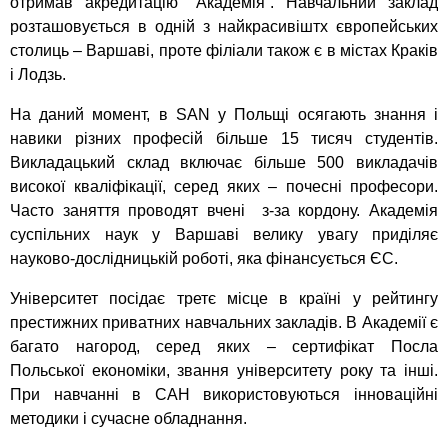
отримав акредитацію “Академія”. Навчальний заклад
розташовується в одній з найкрасивіштх європейських
столиць – Варшаві, проте філіали також є в містах Краків
і Лодзь.
На даний момент, в SAN у Польщі осягають знання і
навики різних професій більше 15 тисяч студентів.
Викладацький склад включає більше 500 викладачів
високої кваліфікації, серед яких – почесні професори.
Часто заняття проводят вчені з-за кордону. Академія
суспільних наук у Варшаві велику увагу приділяє
науково-дослідницькій роботі, яка фінансується ЄС.
Університет посідає третє місце в країні у рейтингу
престижних приватних навчальних закладів. В Академії є
багато нагород, серед яких – сертифікат Посла
Польської економіки, звання університету року та інші.
При навчанні в САН використовуються інноваційні
методики і сучасне обладнання.