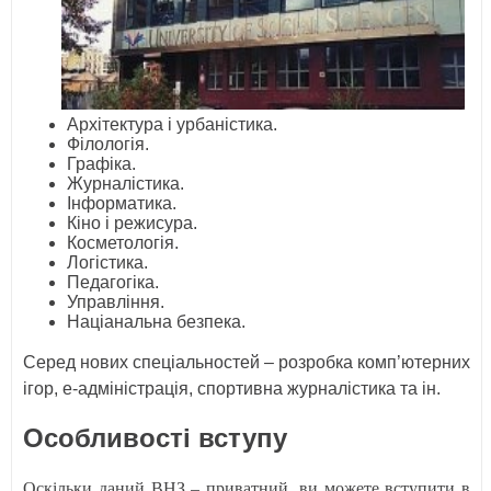
Архітектура і урбаністика.
Філологія.
Графіка.
Журналістика.
Інформатика.
Кіно і режисура.
Косметологія.
Логістика.
Педагогіка.
Управління.
Націанальна безпека.
Серед нових спеціальностей – розробка комп’ютерних
ігор, е-адміністрація, спортивна журналістика та ін.
Особливості вступу
Оскільки даний ВНЗ – приватний, ви можете вступити в