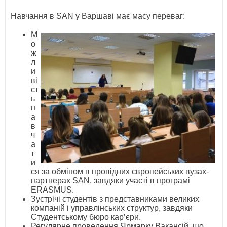
Навчання в SAN у Варшаві має масу переваг:
М
о
ж
л
и
ві
ст
ь
н
а
в
ч
а
т
и
ся за обміном в провідних європейських вузах-
партнерах SAN, завдяки участі в програмі
ERASMUS.
Зустрічі студентів з представниками великих
компаній і управлінських структур, завдяки
Студентському бюро кар’єри.
Регулярне проведення Ярмарку Вакансій, що