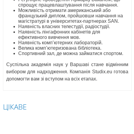
спрощує працевлаштування після навчання.
Можливість отримати американський або
французький диплом, пройшовши навчання на
магістратурі в університетах-партнерах SAN.
Наявність власних телестудії, радіостудії.
Наявність лінгафонних кабінетів для
ефективного вивчення мов.
Наявність комп’ютерних лабораторій.
Велика комп’ютеризована бібліотека.
Спортивний зал, де можна займатися спортом.
Суспільна
академія наук у Варшаві стане відмінним
вибором для надходження. Компанія Studix.eu готова
допомогти вам зі вступом на всіх етапах.
ЦІКАВЕ
ПОЛЬЩА
СЛОВАЧЧИНА