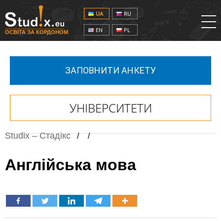
UA
RU
EN
PL
ОСВІТА ЗА КОРДОНОМ
ЗАПОВНИТИ АНКЕТУ
УНІВЕРСИТЕТИ
Studix – Стадікс
/
/
Англійська мова