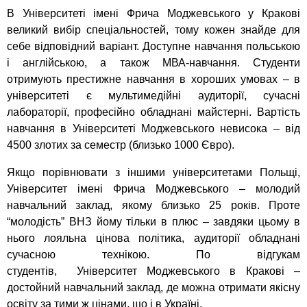
В Університеті імені Фрича Моджевського у Кракові
великий вибір спеціальностей, тому кожен знайде для
себе відповідний варіант. Доступне навчання польською
і англійською, а також МВА-навчання. Студенти
отримують престижне навчання в хороших умовах – в
університеті є мультимедійні аудиторії, сучасні
лабораторії, професійно обладнані майстерні. Вартість
навчання в Університеті Моджевського невисока – від
4500 злотих за семестр (близько 1000 Євро).
Якщо порівнювати з іншими університетами Польщі,
Університет імені Фрича Моджевського – молодий
навчальний заклад, якому близько 25 років. Проте
“молодість” ВНЗ йому тільки в плюс – завдяки цьому в
нього лояльна цінова політика, аудиторії обладнані
сучасною технікою. По відгукам
студентів, Університет Моджевського в Кракові –
достойний навчальний заклад, де можна отримати якісну
освіту за тими ж цінами, що і в Україні.