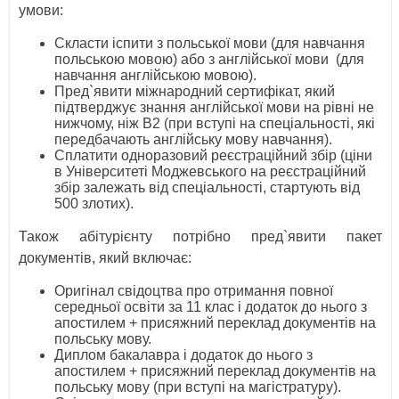
умови:
Скласти іспити з польської мови (для навчання
польською мовою) або з англійської мови (для
навчання англійською мовою).
Пред`явити міжнародний сертифікат, який
підтверджує знання англійської мови на рівні не
нижчому, ніж В2 (при вступі на спеціальності, які
передбачають англійську мову навчання).
Сплатити одноразовий реєстраційний збір (ціни
в Університеті Моджевського на реєстраційний
збір залежать від спеціальності, стартують від
500 злотих).
Також абітурієнту потрібно пред`явити пакет
документів, який включає:
Оригінал свідоцтва про отримання повної
середньої освіти за 11 клас і додаток до нього з
апостилем + присяжний переклад документів на
польську мову.
Диплом бакалавра і додаток до нього з
апостилем + присяжний переклад документів на
польську мову (при вступі на магістратуру).