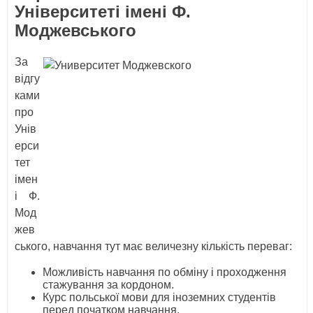
Університеті імені Ф.
Моджевського
За
відгу
ками
про
Унів
ерси
тет
імен
і Ф.
Мод
жев
ського, навчання тут має величезну кількість переваг:
Можливість навчання по обміну і проходження
стажування за кордоном.
Курс польської мови для іноземних студентів
перед початком навчання.