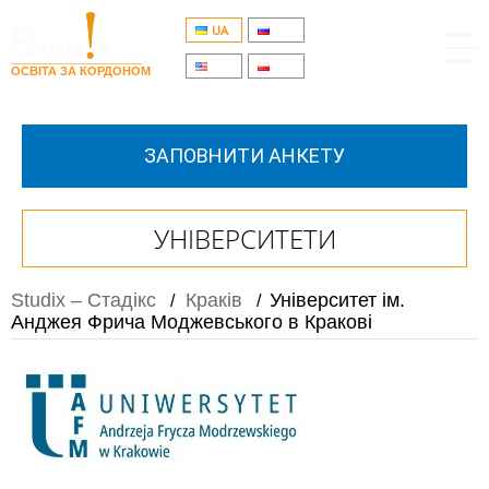
UA
RU
EN
PL
ОСВІТА ЗА КОРДОНОМ
ЗАПОВНИТИ АНКЕТУ
УНІВЕРСИТЕТИ
Studix – Стадікс
Краків
Університет ім.
/
/
Анджея Фрича Моджевського в Кракові