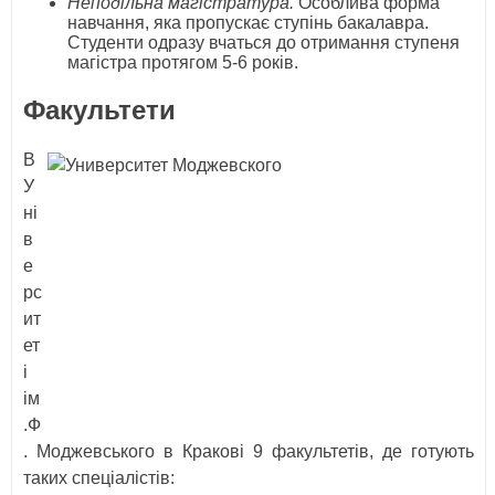
Неподільна магістратура.
Особлива форма
навчання, яка пропускає ступінь бакалавра.
Студенти одразу вчаться до отримання ступеня
магістра протягом 5-6 років.
Факультети
В
У
ні
в
е
рс
ит
ет
і
ім
.Ф
. Моджевського в Кракові 9 факультетів, де готують
таких спеціалістів: