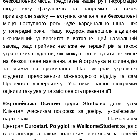
безкоштовних місць, представив нашій групі інформацію
щодо вузу, факультетів та напрямків, а також
привідкрили завісу — вступна кампанія на безкоштовні
місця наступного року буде кардинально інша, ніж
у попередні роки. Нашу подорож завершили відвідини
Економічний університет в Катовіце, цей навчальний
заклад радо приймає нас вже не перший рік, а також
українських студентів, які можуть тут вступити не лише
на безкоштовне навчання, але й отримувати стипендію
та знижку на проживання! Нас зустріли українські
студенти, представники міжнародного відділу та сам
Проректор університету. Учасники нашої пілігримки
оцінили таку увагу та змістовність презентації!
Європейська Освітня група Studix.eu
дякує усім
Клієнтам учасникам подорожі за довіру, українським
партнерам Навчальним
Центрам
Eurostart,
Polyglot
та
WellcomeStudent
за допо
в організації, а також польським освітянам за теплий