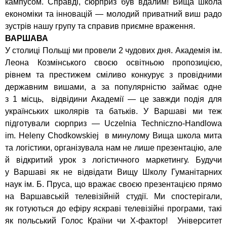
кампусом. Справді, сюрприз був вдалим! Вища школа
економіки та інновацій — молодий приватний виш радо
зустрів нашу групу та справив приємне враження.
ВАРШАВА
У столиці Польщі ми провели 2 чудових дня. Академія ім.
Леона Козмінського своєю освітньою пропозицією,
рівнем та престижем сміливо конкурує з провідними
державним вишами, а за популярністю займає одне
з 1 місць, відвідини Академії — це завжди подія для
українських школярів та батьків. У Варшаві ми теж
підготували сюрприз — Uczelnia Techniczno-Handlowa
im. Heleny Chodkowskiej в минулому Вища школа мита
та логістики, організувала нам не лише презентацію, але
й відкритий урок з логістичного маркетингу. Будучи
у Варшаві як не відвідати Вищу Школу Гуманітарних
наук ім. Б. Пруса, що вражає своєю презентацією прямо
на Варшавській телевізійній студії. Ми спостерігали,
як готуються до ефіру яскраві телевізійні програми, такі
як польський Голос Країни чи Х-фактор! Університет