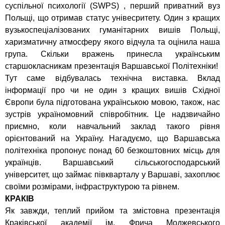
суспільної психології (SWPS) , перший приватний вуз
Польщі, що отримав статус унівесритету. Один з кращих
вузькоспеціалізованих гуманітарних вишів Польщі,
харизматичну атмосферу якого відчула та оцінила наша
група. Скільки вражень принесла українським
старшокласникам презентація Варшавської Політехніки!
Тут саме відбувалась технічна виставка. Вклад
інформації про чи не один з кращих вишів Східної
Європи була підготована українською мовою, також, нас
зустрів україномовний співробітник. Це надзвичайно
приємно, коли навчальний заклад такого рівня
орієнтований на Україну. Нагадуємо, що Варшавська
політехніка пропонує понад 60 безкоштовних місць для
українців. Варшавський сільськогосподарський
університет, що займає півкварталу у Варшаві, захоплює
своїми розмірами, інфраструктурою та рівнем.
КРАКІВ
Як завжди, теплий прийом та змістовна презентація
Краківської академії ім. Фрича Моджевського