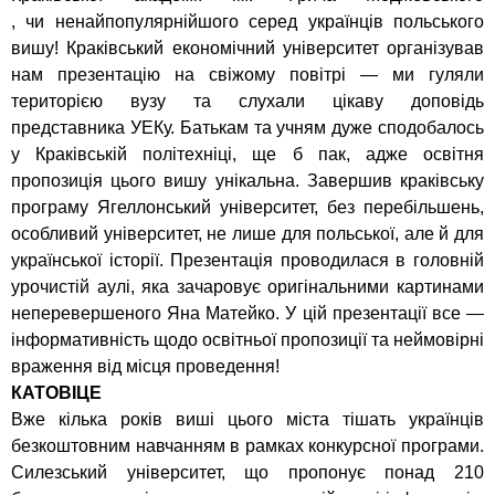
, чи ненайпопулярнійшого серед українців польського
вишу! Краківський економічний університет організував
нам презентацію на свіжому повітрі — ми гуляли
територією вузу та слухали цікаву доповідь
представника УЕКу. Батькам та учням дуже сподобалось
у Краківській політехніці, ще б пак, адже освітня
пропозиція цього вишу унікальна. Завершив краківську
програму Ягеллонський університет, без перебільшень,
особливий університет, не лише для польської, але й для
української історії. Презентація проводилася в головній
урочистій аулі, яка зачаровує оригінальними картинами
неперевершеного Яна Матейко. У цій презентації все —
інформативність щодо освітньої пропозиції та неймовірні
враження від місця проведення!
КАТОВІЦЕ
Вже кілька років виші цього міста тішать українців
безкоштовним навчанням в рамках конкурсної програми.
Силезський університет, що пропонує понад 210