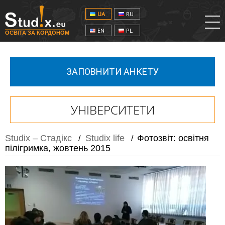
UA
RU
EN
PL
ОСВІТА ЗА КОРДОНОМ
ЗАПОВНИТИ АНКЕТУ
УНІВЕРСИТЕТИ
Studix – Стадікс
Studix life
Фотозвіт: освітня
/
/
пілігримка, жовтень 2015