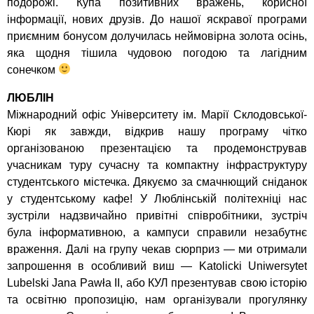
подорожі. Купа позитивних вражень, корисної
інформації, нових друзів. До нашої яскравої програми
приємним бонусом долучилась неймовірна золота осінь,
яка щодня тішила чудовою погодою та лагідним
сонечком
ЛЮБЛІН
Міжнародний офіс Університету ім. Марії Склодовської-
Кюрі як завжди, відкрив нашу програму чітко
організованою презентацією та продемонстрував
учасникам туру сучасну та компактну інфраструктуру
студентського містечка. Дякуємо за смачнющий сніданок
у студентському кафе! У Люблінській політехніці нас
зустріли надзвичайно привітні співробітники, зустріч
була інформативною, а кампуси справили незабутнє
враження. Далі на групу чекав сюрприз — ми отримали
запрошення в особливий виш — Katolicki Uniwersytet
Lubelski Jana Pawła II, або КУЛ презентував свою історію
та освітню пропозицію, нам організували прогулянку