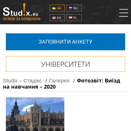
UA
RU
EN
PL
ОСВІТА ЗА КОРДОНОМ
ЗАПОВНИТИ АНКЕТУ
УНІВЕРСИТЕТИ
Фотозвіт: Виїзд
Studix – Стадікс
Галерея
/
/
на навчання – 2020