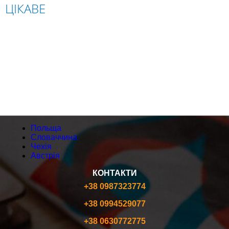
ЦІКАВЕ
ПОЛЬЩА
СЛОВАЧЧИНА
ЧЕХІЯ
АВСТРІЯ
Польща
Словаччина
Чехія
Австрія
КОНТАКТИ
+38 0987323774
+38 0994529077
+38 0630772775