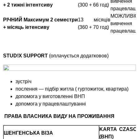
вивченн
+ 2 тижні інтентсиву
(300 + 66 год)
працевлашт
МОЖЛИВІ
РІЧНИЙ Максимум 2 семестри
13 місяців
вивченн
+ місяць іетенсиву
(360 + 70 год)
працевлашт
STUD!X SUPPORT
(оплачується додатковов)
зустріч
послення — підбір житла ( гуртожиток, квартира)
допомога у виготовленні ВНП
допомога у працевлаштуванні
ПРАВА
ВЛАСНИКА ВИДУ НА ПРОЖИВАННЯ
KARTA CZASO
ШЕНГЕНСЬКА ВІЗА
(ВНП)