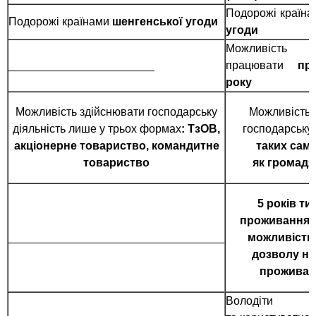
Подорожі країн
Подорожі країнами
шенгенської угоди
угоди
Можливіст
_______________________
працювати
пр
року
Можливість здійснювати господарську
Можливість 
діяльність лише у трьох формах
: ТзОВ,
господарську 
акціонерне товариство, командитне
таких сам
товариство
як громад
5 років т
проживання 
__________________________________
можливість
дозволу на
проживан
Володіти