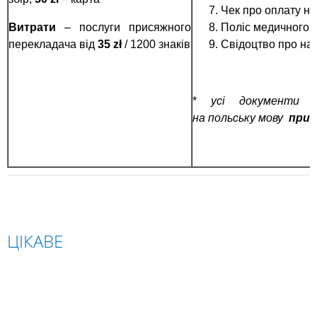
Чек про оплату н
Витрати
– послуги присяжного
Поліс медичного 
перекладача від
35 z
ł
/ 1200 знаків
Свідоцтво про на
*
усі документи 
на польську мову
прис
ЦІКАВЕ
ПОЛЬЩА
СЛОВАЧЧИНА