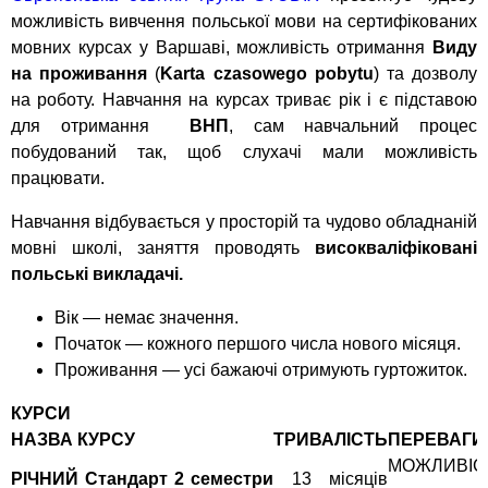
можливість вивчення польської мови на сертифікованих
мовних курсах у Варшаві, можливість отримання
Виду
на проживання
(
Karta czasowego pobytu
) та дозволу
на роботу. Навчання на курсах триває рік і є підставою
для отримання
ВНП
, сам навчальний процес
побудований так, щоб слухачі мали можливість
працювати.
Навчання відбувається у просторій та чудово обладнаній
мовні школі, заняття проводять
високваліфіковані
польські викладачі.
Вік — немає значення.
Початок — кожного першого числа нового місяця.
Проживання — усі бажаючі отримують гуртожиток.
КУРСИ
НАЗВА КУРСУ
ТРИВАЛІСТЬ
ПЕРЕВАГИ
МОЖЛИВІ
РІЧНИЙ Стандарт 2 семестри
13 місяців