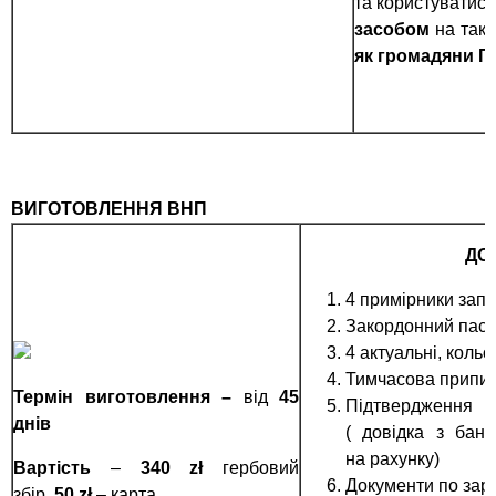
та користуватися
засобом
на так
як громадяни П
ВИГОТОВЛЕННЯ ВНП
ДО
4 примірники запо
Закордонний пас
4 актуальні, коль
Тимчасова припис
Термін виготовлення –
від
45
Підтвердження 
днів
( довідка з банк
на рахунку)
Вартість
–
340
z
ł
гербовий
Документи по зар
збір,
50
z
ł
– карта