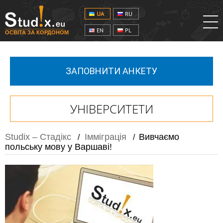
UA
RU
EN
PL
ОСВІТА ЗА КОРДОНОМ
ЗАПОВНИТИ АНКЕТУ
УНІВЕРСИТЕТИ
Studix – Стадікс
Імміграція
Вивчаємо
/
/
польську мову у Варшаві!