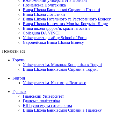
Економічний університет в Познані
Познанська Політехніка
Вища Школа Банківської Справи в Познані
Вища Школа Логістики
Вища Школа Готельного та Ресторанного Бізнесу
Вища Школа Іноземних Мов ім. Богуміла Лінде
Вища школа здоров’я, краси та освіти
Collegium DA VINCI
Університет дизайну School of Form
Європейська Вища Школа Бізнесу
Показати все
Торунь
Університет ім. Миколая Коперніка в Торуні
Вища Школа Банківської Справи в Торуні
Бідгощ
Університет ім. Казимира Великого
Гданьск
Гданський Університет
Гданська політехніка
ВШ туризму та готелярства
Вища Школа Банківської Справи в Гданську