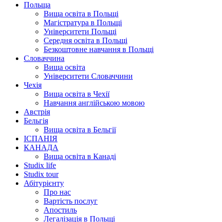
Польща
Вища освіта в Польщі
Магістратура в Польщі
Університети Польщі
Середня освіта в Польщі
Безкоштовне навчання в Польщі
Словаччина
Вища освіта
Університети Словаччини
Чехія
Вища освіта в Чехії
Навчання англійською мовою
Австрія
Бельгія
Вища освіта в Бельгії
ІСПАНІЯ
КАНАДА
Вища освіта в Канаді
Studix life
Studix tour
Абітурієнту
Про нас
Вартість послуг
Апостиль
Легалізація в Польщі