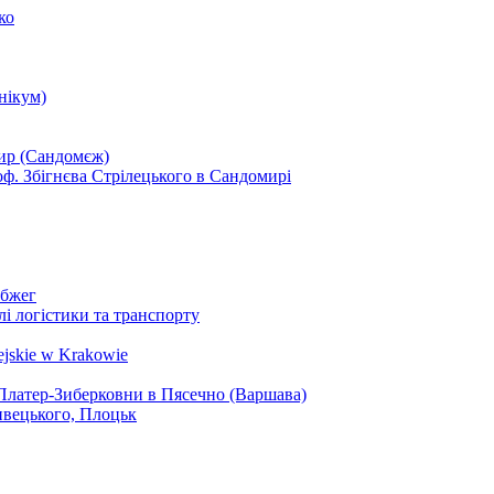
ко
нікум)
мир (Сандомєж)
оф. Збігнєва Стрілецького в Сандомирі
обжег
і логістики та транспорту
jskie w Krakowie
.Платер-Зиберковни в Пясечно (Варшава)
ивецького, Плоцьк