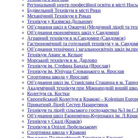
Регіональний центр професійної освіти в місті Нись
Будівельний Технікум в місті Рики
Механічний Технікум в Риках
Технікум у Казімєжі-Дольному
Об’єднання шкіл в Ожаруві (Медичний ліцей та тех
Об’єднання економічних шкіл у Сандомирі
Аграрний технікум в м.Сандомир (Сандомєж)
Гастрономічний та готельний технікум у м. Сандо
Об’єднання технічних і загальноосвітніх шкіл ім.пр
Технікум Аванс м. Кельце
Морський технікум в м. Дарлово
Технікум ім. Стефана Банаха (Ярослав)
Технікум ім. Юліуша Словацького м. Ярослав
Спортивна школа у Ярославі
Об’єднання шкіл ім. Станіслава Сташица в м. Тарн
Академічний технікум при Міжнародній вищій школ
Колегіум св. Костки
Європейський Колегіум в Кракові – Kolegium Europe
Приватний Ліцей Сестер Назаретянок
Технікум та ліцей сільського господарства №3 ім.С
Об’єднання шкіл Економічно-Купецьких ім. Л.Крш
Технікум у Скалі (Краків)
Технікум в Опіллі Любельському
Спортивна школа у Кракові
Рекламно-Поліграфічний Технікум у Кракові