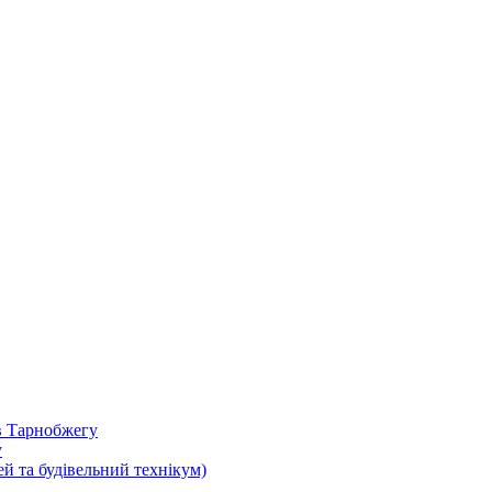
в Тарнобжегу
у
ей та будівельний технікум)