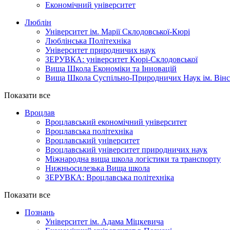
Економічний університет
Люблін
Університет ім. Марії Склодовської-Кюрі
Люблінська Політехніка
Університет природничих наук
ЗЕРУВКА: університет Кюрі-Склодовської
Вища Школа Економіки та Інновацій
Вища Школа Суспільно-Природничих Наук ім. Вінс
Показати все
Вроцлав
Вроцлавський економічний університет
Вроцлавська політехніка
Вроцлавський університет
Вроцлавський університет природничих наук
Міжнародна вища школа логістики та транспорту
Нижньосилезька Вища школа
ЗЕРУВКА: Вроцлавська політехніка
Показати все
Познань
Університет ім. Адама Міцкевича