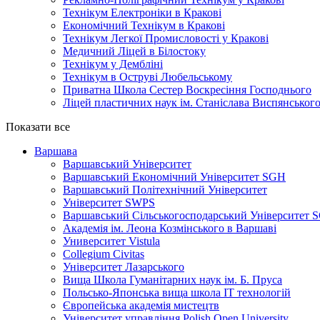
Технікум Електроніки в Кракові
Економічний Технікум в Кракові
Технікум Легкої Промисловості у Кракові
Медичний Ліцей в Білостоку
Технікум у Дембліні
Технікум в Оструві Любельському
Приватна Школа Сестер Воскресіння Господнього
Ліцей пластичних наук ім. Станіслава Виспянськог
Показати все
Варшава
Варшавський Університет
Варшавський Економічний Університет SGH
Варшавський Політехнічний Університет
Університет SWPS
Варшавський Сільськогосподарський Університет
Академія ім. Леона Козмінського в Варшаві
Университет Vistula
Collegium Civitas
Університет Лазарського
Вища Школа Гуманітарних наук ім. Б. Пруса
Польсько-Японська вища школа ІТ технологій
Європейська академія мистецтв
Університет управління Polish Open University