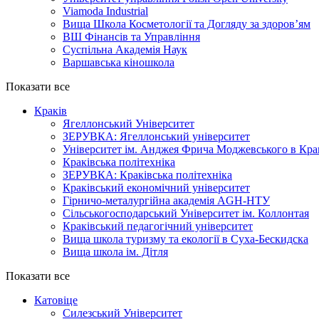
Viamoda Industrial
Вища Школа Косметології та Догляду за здоров’ям
ВШ Фінансів та Управління
Суспільна Академія Наук
Варшавська кіношкола
Показати все
Краків
Ягеллонський Університет
ЗЕРУВКА: Ягеллонський університет
Університет ім. Анджея Фрича Моджевського в Кра
Краківська політехніка
ЗЕРУВКА: Краківська політехніка
Краківський економічний університет
Гірничо-металургійна академія AGH-НТУ
Cільськогосподарський Університет ім. Коллонтая
Краківський педагогічний університет
Вища школа туризму та екології в Суха-Бескидска
Вища школа ім. Дітля
Показати все
Катовіце
Силезський Університет