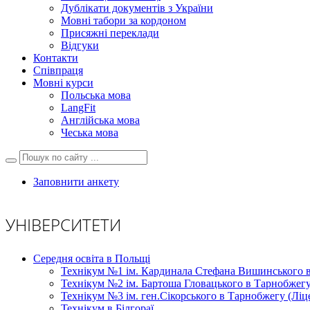
Дублікати документів з України
Мовні табори за кордоном
Присяжні переклади
Відгуки
Контакти
Співпраця
Мовні курси
Польська мова
LangFit
Англійська мова
Чеська мова
Заповнити анкету
УНІВЕРСИТЕТИ
Середня освіта в Польщі
Технікум №1 ім. Кардинала Стефана Вишинського 
Технікум №2 ім. Бартоша Гловацького в Тарнобжег
Технікум №3 ім. ген.Сікорського в Тарнобжегу (Ліц
Технікум в Білгораї