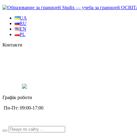
ОСВІТ
UA
RU
EN
PL
Контакти
+38 0987323774
+38 0994529077
+38 0630772775
Studix.eu
studix_eu
Графік роботи
Пн-Пт: 09:00-17:00
studix.eu@gmail.com