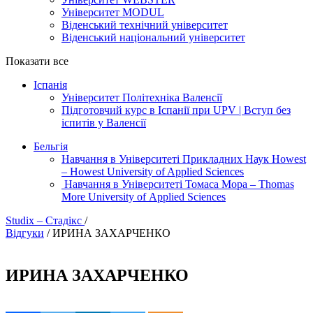
Університет MODUL
Віденський технічний університет
Віденський національний університет
Показати все
Іспанія
Університет Політехніка Валенсії
Підготовчий курс в Іспанії при UPV | Вступ без
іспитів у Валенсії
Бельгія
Навчання в Університеті Прикладних Наук Howest
– Howest University of Applied Sciences
Навчання в Університеті Томаса Мора – Thomas
More University of Applied Sciences
Studix – Стадікс
/
Відгуки
/
ИРИНА ЗАХАРЧЕНКО
ИРИНА ЗАХАРЧЕНКО