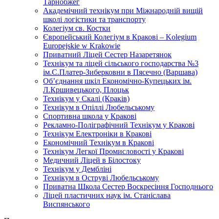
Тарнобжег
Академічний технікум при Міжнародній вищій
школі логістики та транспорту
Колегіум св. Костки
Європейський Колегіум в Кракові – Kolegium
Europejskie w Krakowie
Приватний Ліцей Сестер Назаретянок
Технікум та ліцей сільського господарства №3
ім.С.Платер-Зиберковни в Пясечно (Варшава)
Об’єднання шкіл Економічно-Купецьких ім.
Л.Кршивецького, Плоцьк
Технікум у Скалі (Краків)
Технікум в Опіллі Любельському
Спортивна школа у Кракові
Рекламно-Поліграфічний Технікум у Кракові
Технікум Електроніки в Кракові
Економічний Технікум в Кракові
Технікум Легкої Промисловості у Кракові
Медичний Ліцей в Білостоку
Технікум у Дембліні
Технікум в Оструві Любельському
Приватна Школа Сестер Воскресіння Господнього
Ліцей пластичних наук ім. Станіслава
Виспянського