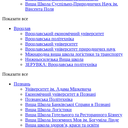
Вища Школа Суспільно-Природничих Наук ім.
Вінсента Поля
Показати все
Вроцлав
Вроцлавський економічний університет
Вроцлавська політехніка
Вроцлавський університет
Вроцлавський університет природничих наук
Міжнародна вища школа логістики та транспорту
Нижньосилезька Вища школа
ЗЕРУВКА: Вроцлавська політехніка
Показати все
Познань
Університет ім. Адама Міцкевича
Економічний університет в Познані
Познанська Політехніка
Вища Школа Банківської Справи в Познані
Вища Школа Логістики
Вища Школа Готельного та Ресторанного Бізнесу
Вища Школа Іноземних Мов ім. Богуміла Лінде
Вища школа здоров’я, краси та освіти