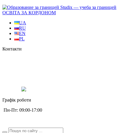
ОСВІТА ЗА КОРДОНОМ
UA
RU
EN
PL
Контакти
+38 0987323774
+38 0994529077
+38 0630772775
Studix.eu
studix_eu
Графік роботи
Пн-Пт: 09:00-17:00
studix.eu@gmail.com