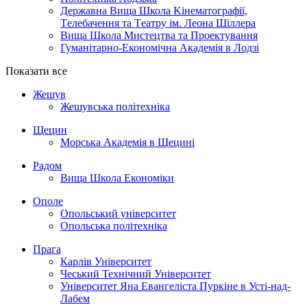
Державна Вища Школа Kінематографії,
Tелебачення та Tеатру ім. Леона Шіллера
Вища Школа Мистецтва та Проектування
Гуманітарно-Економічна Академія в Лодзі
Показати все
Жешув
Жешувська політехніка
Щецин
Морська Академія в Щецині
Радом
Вища Школа Економіки
Ополе
Опольський університет
Опольська політехніка
Прага
Карлів Університет
Чеський Технічний Університет
Університет Яна Евангеліста Пуркіне в Усті-над-
Лабем