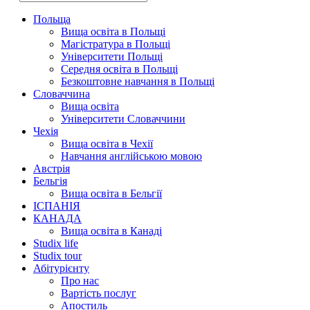
Польща
Вища освіта в Польщі
Магістратура в Польщі
Університети Польщі
Середня освіта в Польщі
Безкоштовне навчання в Польщі
Словаччина
Вища освіта
Університети Словаччини
Чехія
Вища освіта в Чехії
Навчання англійською мовою
Австрія
Бельгія
Вища освіта в Бельгії
ІСПАНІЯ
КАНАДА
Вища освіта в Канаді
Studix life
Studix tour
Абітурієнту
Про нас
Вартість послуг
Апостиль