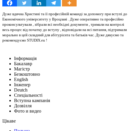
Дуже вдячна Христині та її професійній команді за допомогу при вступі до
Економічного університету у Вроцлаві . Дуже оперативно та професійно
проконсультували , зібрали всі необхідні документи , тримали на контролі
весь процес від початку до вступу , відповідали на всі питання, підтримали
морально в цей складний для абітурієнта та батьків час. Дуже дякуємо та
рекомендуємо STUDIX.eu !
Інформація
Бакалавр
Магістр
Безкоштовно
English
Інженер
Deutch
Спеціальності
Вступна кампанія
Дозвілля
Фото и видео
Цікаве
Польща