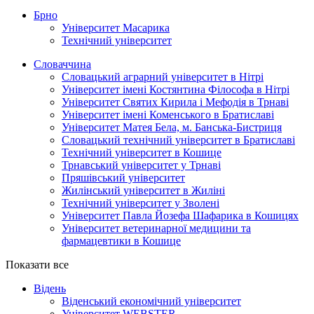
Брно
Університет Масарика
Технічний університет
Словаччина
Словацький аграрний університет в Нітрі
Університет імені Костянтина Філософа в Нітрі
Університет Святих Кирила і Мефодія в Трнаві
Університет імені Коменського в Братиславі
Університет Матея Бела, м. Банська-Бистриця
Словацький технічний університет в Братиславі
Технічний університет в Кошице
Трнавський університет у Трнаві
Пряшівський університет
Жилінський університет в Жиліні
Технічний університет у Зволені
Університет Павла Йозефа Шафарика в Кошицях
Університет ветеринарної медицини та
фармацевтики в Кошице
Показати все
Відень
Віденський економічний університет
Університет WEBSTER