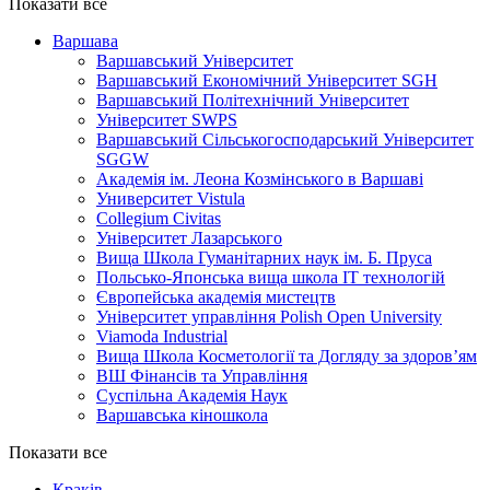
Показати все
Варшава
Варшавський Університет
Варшавський Економічний Університет SGH
Варшавський Політехнічний Університет
Університет SWPS
Варшавський Сільськогосподарський Університет
SGGW
Академія ім. Леона Козмінського в Варшаві
Университет Vistula
Collegium Civitas
Університет Лазарського
Вища Школа Гуманітарних наук ім. Б. Пруса
Польсько-Японська вища школа ІТ технологій
Європейська академія мистецтв
Університет управління Polish Open University
Viamoda Industrial
Вища Школа Косметології та Догляду за здоров’ям
ВШ Фінансів та Управління
Суспільна Академія Наук
Варшавська кіношкола
Показати все
Краків