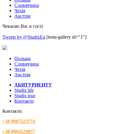
Словаччина
Чехія
Австрія
Чекаємо Вас в гості
Tweets by @StudixEu
[insta-gallery id="1"]
Польща
Словаччина
Чехія
Австрія
АБИТУРИЕНТУ
Studix life
Studix tour
Контакти
Контакти
+38 0987323774
+38 0994529077