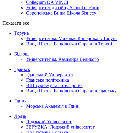
Collegium DA VINCI
Університет дизайну School of Form
Європейська Вища Школа Бізнесу
Показати все
Торунь
Університет ім. Миколая Коперніка в Торуні
Вища Школа Банківської Справи в Торуні
Бідгощ
Університет ім. Казимира Великого
Гданьск
Гданський Університет
Гданська політехніка
ВШ туризму та готелярства
Вища Школа Банківської Справи в Гданську
Гдиня
Морська Академія в Гдині
Лодзь
Лодзький Університет
ЗЕРУВКА: Лодзький університет
Політехніка Лодзька