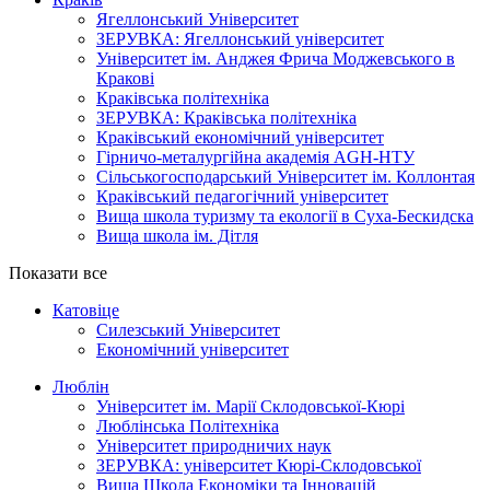
Ягеллонський Університет
ЗЕРУВКА: Ягеллонський університет
Університет ім. Анджея Фрича Моджевського в
Кракові
Краківська політехніка
ЗЕРУВКА: Краківська політехніка
Краківський економічний університет
Гірничо-металургійна академія AGH-НТУ
Cільськогосподарський Університет ім. Коллонтая
Краківський педагогічний університет
Вища школа туризму та екології в Суха-Бескидска
Вища школа ім. Дітля
Показати все
Катовіце
Силезський Університет
Економічний університет
Люблін
Університет ім. Марії Склодовської-Кюрі
Люблінська Політехніка
Університет природничих наук
ЗЕРУВКА: університет Кюрі-Склодовської
Вища Школа Економіки та Інновацій