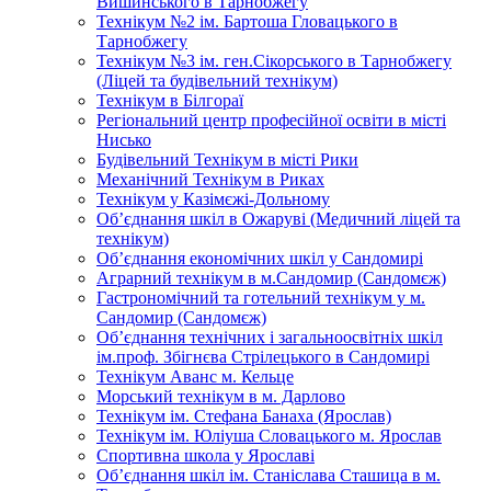
Вишинського в Тарнобжегу
Технікум №2 ім. Бартоша Гловацького в
Тарнобжегу
Технікум №3 ім. ген.Сікорського в Тарнобжегу
(Ліцей та будівельний технікум)
Технікум в Білгораї
Регіональний центр професійної освіти в місті
Нисько
Будівельний Технікум в місті Рики
Механічний Технікум в Риках
Технікум у Казімєжі-Дольному
Об’єднання шкіл в Ожаруві (Медичний ліцей та
технікум)
Об’єднання економічних шкіл у Сандомирі
Аграрний технікум в м.Сандомир (Сандомєж)
Гастрономічний та готельний технікум у м.
Сандомир (Сандомєж)
Об’єднання технічних і загальноосвітніх шкіл
ім.проф. Збігнєва Стрілецького в Сандомирі
Технікум Аванс м. Кельце
Морський технікум в м. Дарлово
Технікум ім. Стефана Банаха (Ярослав)
Технікум ім. Юліуша Словацького м. Ярослав
Спортивна школа у Ярославі
Об’єднання шкіл ім. Станіслава Сташица в м.