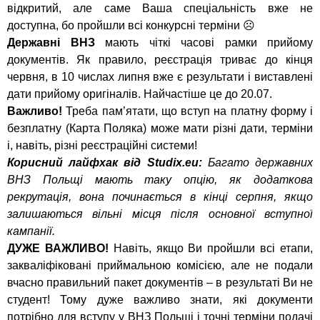
відкритий, але саме Ваша спеціальність вже не
доступна, бо пройшли всі конкурсні терміни ☹
Державні ВНЗ
мають чіткі часові рамки прийому
документів. Як правило, реєстрація триває до кінця
червня, в 10 числах липня вже є результати і виставлені
дати прийому оригіналів. Найчастіше це до 20.07.
Важливо!
Треба пам’ятати, що вступ на платну форму і
безплатну (Карта Поляка) може мати різні дати, терміни
і, навіть, різні реєстраційні системи!
Корисний лайфхак від Studix.eu:
Багато державних
ВНЗ Польщі мають таку опцію, як додаткова
рекрутація, вона починається в кінці серпня, якщо
залишаються вільні місця після основної вступної
кампанії.
ДУЖЕ ВАЖЛИВО!
Навіть, якщо Ви пройшли всі етапи,
закваліфіковані приймальною комісією, але не подали
вчасно правильний пакет документів – в результаті Ви не
студент! Тому дуже важливо знати, які документи
потрібно для вступу у ВНЗ Польщі і точні терміни подачі