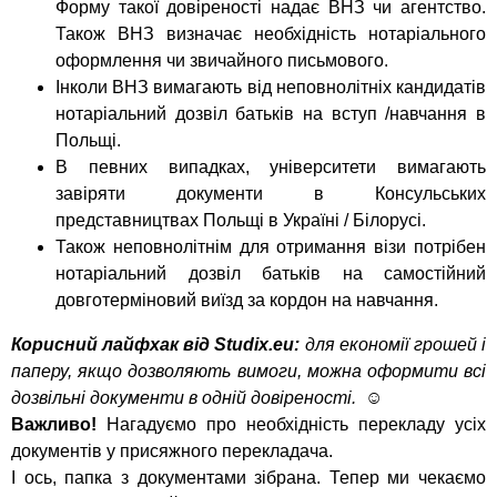
Форму такої довіреності надає ВНЗ чи агентство.
Також ВНЗ визначає необхідність нотаріального
оформлення чи звичайного письмового.
Інколи ВНЗ вимагають від неповнолітніх кандидатів
нотаріальний дозвіл батьків на вступ /навчання в
Польщі.
В певних випадках, університети вимагають
завіряти документи в Консульських
представництвах Польщі в Україні / Білорусі.
Також неповнолітнім для отримання візи потрібен
нотаріальний дозвіл батьків на самостійний
довготерміновий виїзд за кордон на навчання.
Корисний лайфхак від Studix.eu:
для економії грошей і
паперу, якщо дозволяють вимоги, можна оформити всі
дозвільні документи в одній довіреності. ☺
Важливо!
Нагадуємо про необхідність перекладу усіх
документів у присяжного перекладача.
І ось, папка з документами зібрана. Тепер ми чекаємо