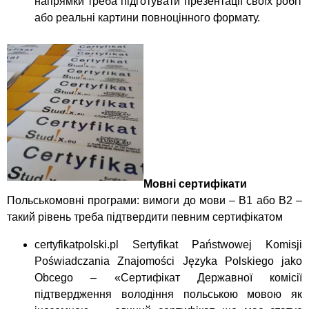
напрямки треба підготувати презентації своїх робіт
або реальні картини повноцінного формату.
Мовні сертифікати
Польськомовні програми: вимоги до мови – В1 або В2 –
такий рівень треба підтвердити певним сертифікатом
certyfikatpolski.pl Sertyfikat Państwowej Komisji
Poświadczania Znajomości Języka Polskiego jako
Obcego – «Сертифікат Державної комісії
підтвердження володіння польською мовою як